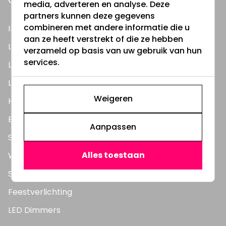
ONZE PRODUCTEN
media, adverteren en analyse. Deze
partners kunnen deze gegevens
combineren met andere informatie die u
Inbouwspots
aan ze heeft verstrekt of die ze hebben
LED Lampen
verzameld op basis van uw gebruik van hun
services.
LED TL Buizen
LED Panelen
Weigeren
Highbay's / Ufo's
Bouwlampen
Aanpassen
Straatlampen
Alles toestaan
Wandlampen
Solar verlichting
Feestverlichting
LED Dimmers