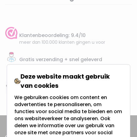
Klantenbeoordeling: 9.4/10
meer dan 100.000 klanten gingen u voor
Gratis verzending + snel geleverd
Vanaf EUR100,- naar NL & BE
& 100 dagen recht op retour
Deze website maakt gebruik
van cookies
Altijd uit eigen voorraad
We gebruiken cookies om content en
3000m2 - 60.000+ Producten
advertenties te personaliseren, om
functies voor social media te bieden en om
ons websiteverkeer te analyseren. Ook
delen we informatie over uw gebruik van
onze site met onze partners voor social