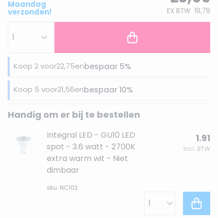
Maandag
EX BTW
19,79
verzonden!
Koop 2 voor
22,75
en
bespaar
5
%
Koop 5 voor
21,56
en
bespaar
10
%
Handig om er bij te bestellen
Integral LED - GU10 LED
1.91
spot - 3.6 watt - 2700K
Incl. BTW
extra warm wit - Niet
dimbaar
sku: NC102