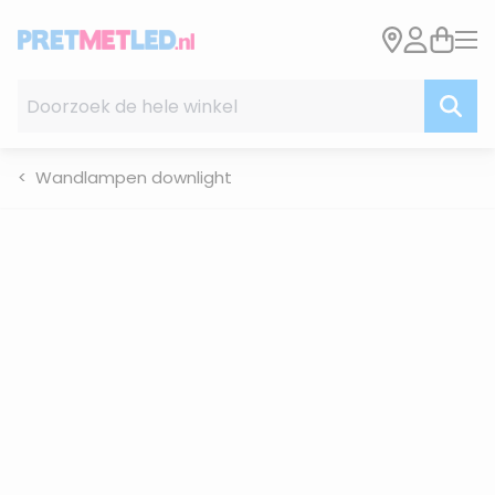
Ga naar de inhoud
Doorzoek de hele winkel
Wandlampen downlight