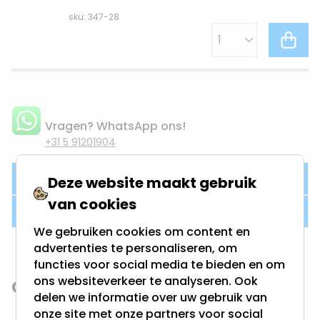
sku: 347-28
Vragen? WhatsApp ons!
+31 5 91201904
Product omschrijving
Deze website maakt gebruik
van cookies
Productdetails
We gebruiken cookies om content en
advertenties te personaliseren, om
functies voor social media te bieden en om
ons websiteverkeer te analyseren. Ook
Gerelateerde categorieën
delen we informatie over uw gebruik van
onze site met onze partners voor social