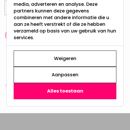
media, adverteren en analyse. Deze
Wandlampen
Wandlampen downlight
partners kunnen deze gegevens
combineren met andere informatie die u
aan ze heeft verstrekt of die ze hebben
verzameld op basis van uw gebruik van hun
Klantenbeoordeling: 9.4/10
services.
meer dan 100.000 klanten gingen u voor
Weigeren
Gratis verzending + snel geleverd
Vanaf EUR100,- naar NL & BE
& 100 dagen recht op retour
Aanpassen
Altijd uit eigen voorraad
Alles toestaan
3000m2 - 60.000+ Producten