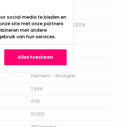
E27
or social media te bieden en
onze site met onze partners
Super Warm Wit - 2200K
ombineren met andere
gebruik van hun services.
Nee
Star Trading
Alles toestaan
65LM
Filament - Rookglas
2 jaar
IP20
15.000
300 graden