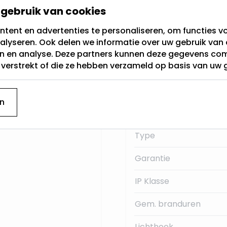
gebruik van cookies
 de LED lamp is
Super
Fitting
uw ruimte.
tent en advertenties te personaliseren, om functies vo
alyseren. Ook delen we informatie over uw gebruik van 
Lichtkleur
 dit Star
en en analyse. Deze partners kunnen deze gegevens c
t verstrekt of die ze hebben verzameld op basis van uw 
Dimbaar
Merk
n
Lumen:
Type
Garantie
IP Klasse
Gem. branduren
Lichthoek