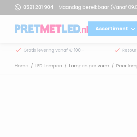
Ga naar de inhoud
0591 201 904
Maandag bereikbaar
(Vanaf 09.
Assortiment
Gratis levering vanaf € 100,-
Retour
Home
/
LED Lampen
/
Lampen per vorm
/
Peer lam