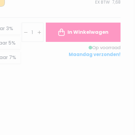
EX BTW
7,68
Aantal
ar
3
%
In Winkelwagen
aar
5
%
Op voorraad
Maandag verzonden!
aar
7
%