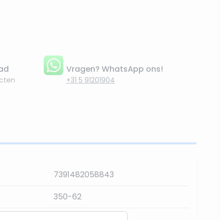
aad
Vragen? WhatsApp ons!
cten
+31 5 91201904
7391482058843
350-62
300