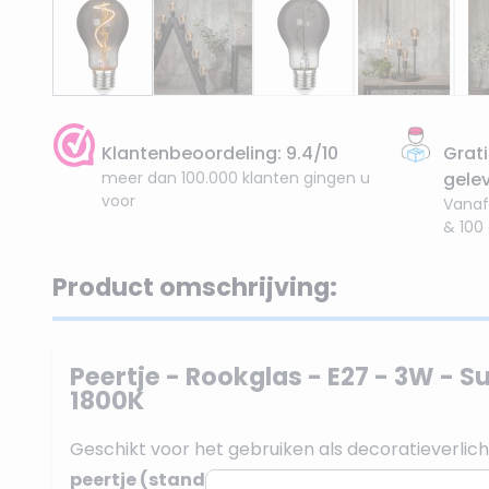
Klantenbeoordeling: 9.4/10
Grati
meer dan 100.000 klanten gingen u
gele
voor
Vanaf
& 100
Product omschrijving:
Peertje - Rookglas - E27 - 3W - 
1800K
Geschikt voor het gebruiken als decoratieverlichti
peertje (standaard A60)
valt onder de warm s