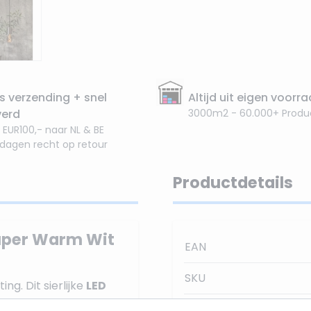
s verzending + snel
Altijd uit eigen voorr
verd
3000m2 - 60.000+ Produ
 EUR100,- naar NL & BE
 dagen recht op retour
Productdetails
Super Warm Wit
EAN
SKU
ng. Dit sierlijke
LED
oft glow lampen en de
Stralingshoek