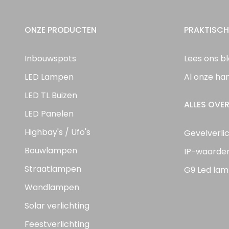
ONZE PRODUCTEN
PRAKTISCH
Inbouwspots
Lees ons b
LED Lampen
Al onze ha
LED TL Buizen
ALLES OVER
LED Panelen
Highbay's / Ufo's
Gevelverli
Bouwlampen
IP-waarde
Straatlampen
G9 Led lam
Wandlampen
Solar verlichting
Feestverlichting