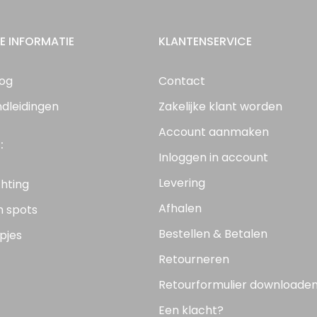
E INFORMATIE
KLANTENSERVICE
log
Contact
ndleidingen
Zakelijke klant worden
Account aanmaken
:
Inloggen in account
Levering
chting
Afhalen
n spots
Bestellen & Betalen
pjes
Retourneren
Retourformulier downloade
Een klacht?