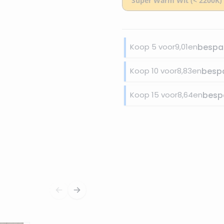
Koop 5 voor
9,01
en
bespa
Koop 10 voor
8,83
en
besp
Koop 15 voor
8,64
en
besp