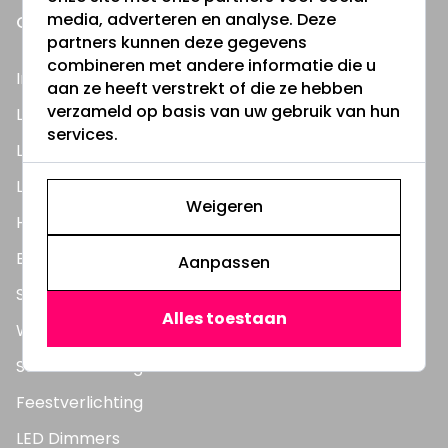
media, adverteren en analyse. Deze
ONZE PRODUCTEN
partners kunnen deze gegevens
combineren met andere informatie die u
Inbouwspots
aan ze heeft verstrekt of die ze hebben
verzameld op basis van uw gebruik van hun
LED Lampen
services.
LED TL Buizen
LED Panelen
Weigeren
Highbay's / Ufo's
Bouwlampen
Aanpassen
Straatlampen
Alles toestaan
Wandlampen
Solar verlichting
Feestverlichting
LED Dimmers