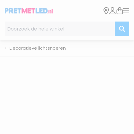
Ga naar de inhoud
Doorzoek de hele winkel
Decoratieve lichtsnoeren