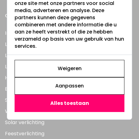
onze site met onze partners voor social
media, adverteren en analyse. Deze
ONZE PRODUCTEN
partners kunnen deze gegevens
combineren met andere informatie die u
aan ze heeft verstrekt of die ze hebben
Inbouwspots
verzameld op basis van uw gebruik van hun
LED Lampen
services.
LED TL Buizen
LED Panelen
Weigeren
Highbay's / Ufo's
Aanpassen
Bouwlampen
Straatlampen
Alles toestaan
Wandlampen
Solar verlichting
Feestverlichting