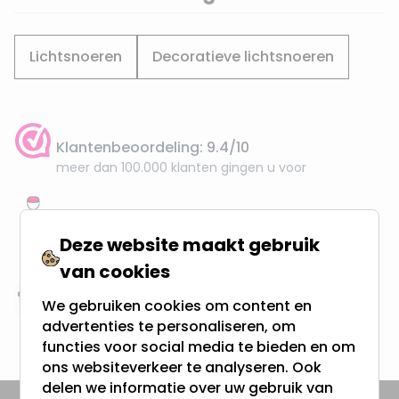
Lichtsnoeren
Decoratieve lichtsnoeren
Klantenbeoordeling: 9.4/10
meer dan 100.000 klanten gingen u voor
Gratis verzending + snel geleverd
Vanaf EUR100,- naar NL & BE
Deze website maakt gebruik
& 100 dagen recht op retour
van cookies
We gebruiken cookies om content en
Altijd uit eigen voorraad
advertenties te personaliseren, om
3000m2 - 60.000+ Producten
functies voor social media te bieden en om
ons websiteverkeer te analyseren. Ook
delen we informatie over uw gebruik van