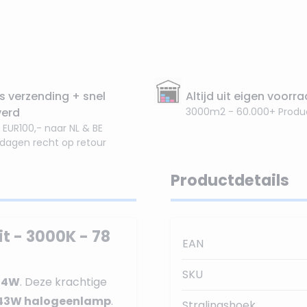
s verzending + snel
Altijd uit eigen voorr
verd
3000m2 - 60.000+ Produ
 EUR100,- naar NL & BE
 dagen recht op retour
Productdetails
 - 3000K - 78
EAN
SKU
p 4W
. Deze krachtige
43W halogeenlamp
.
Stralingshoek