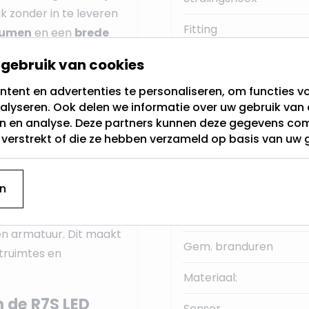
k zonder in te leveren
Fitting
lumen
en een
brede
fect voor het
Lichtkleur
gebruik van cookies
bijvoorbeeld
tent en advertenties te personaliseren, om functies vo
Dimbaar
alyseren. Ook delen we informatie over uw gebruik van 
Merk
en en analyse. Deze partners kunnen deze gegevens c
rt deze LED staaflamp
t verstrekt of die ze hebben verzameld op basis van uw 
I-waarde van 80, zorgt
Lumen:
 deze R7S staaflamp
 kunt aanpassen.
Garantie
n
t de praktische
IP Klasse
en armatuur. Dit maakt
Gem. branduren
htruimtes en
Materiaal:
 de R7S LED
Sensor