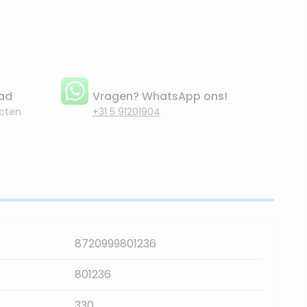
aad
Vragen? WhatsApp ons!
cten
+31 5 91201904
8720999801236
801236
330