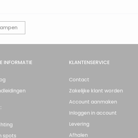
 lampen
E INFORMATIE
KLANTENSERVICE
log
Contact
ndleidingen
Zakelijke klant worden
Account aanmaken
:
Inloggen in account
Levering
chting
Afhalen
n spots