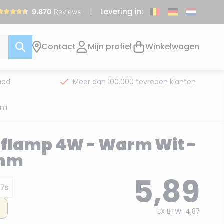
Levering in:
Contact
Mijn profiel
Winkelwagen
aad
Meer dan 100.000 tevreden klanten
mm
aflamp 4W - Warm Wit -
 mm
5,89
EX BTW
4,87