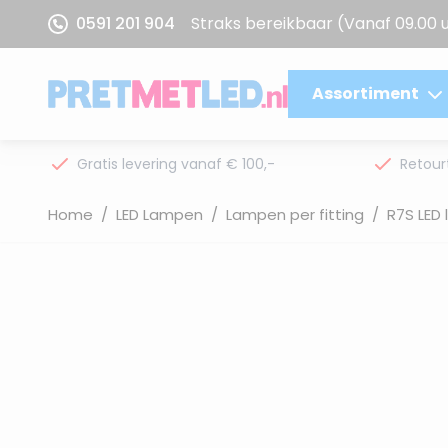
Ga naar de inhoud
0591 201 904
Straks bereikbaar
(Vanaf 09.00 
Assortiment
Gratis levering vanaf € 100,-
Retour
Home
/
LED Lampen
/
Lampen per fitting
/
R7S LED