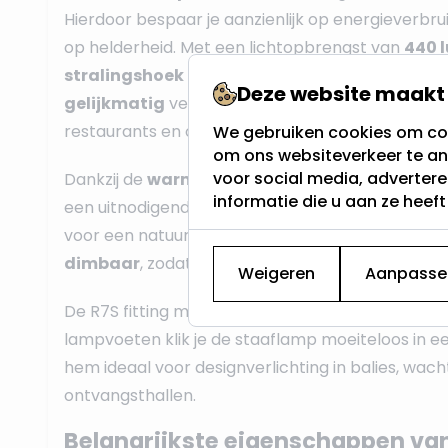
Hierdoor bespaar je aanzienlijk op energieverbrui
op helderheid. Met een lichtopbrengst van
440 
stralingshoek
van
330°
, is deze steeklamp per
Deze website maakt 
gelijkmatig
verlichten van grote ruimtes zoals 
restaurants en ontvangstruimtes.
We gebruiken cookies om con
om ons websiteverkeer te an
voor social media, adverter
Dankzij de
warm witte lichtkleur (3000K)
creëe
informatie die u aan ze heef
een uitnodigende en gezellige sfeer. De hoge CR
voor een natuurgetrouwe kleurweergave. Ook is
dimbaar
, zodat je de lichtintensiteit naar wens
Weigeren
Aanpasse
De R7S fitting maakt
installatie eenvoudig
. Me
lampvoeten klik je de staaflamp moeiteloos in e
hem ideaal voor designverlichting in balies, wac
ontvangsthallen.
Belangrijkste eigenschappen van