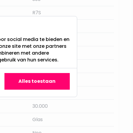
R7S
Warm Wit - 3000K
or social media te bieden en
Ja, met dimmer
onze site met onze partners
RTM Lighting
ombineren met andere
gebruik van hun services.
440LM
3 jaar
Alles toestaan
IP22
30.000
Glas
Nee