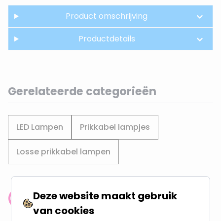
Product omschrijving
Productdetails
Gerelateerde categorieën
LED Lampen
Prikkabel lampjes
Losse prikkabel lampen
Deze website maakt gebruik
Klantenbeoordeling: 9.4/10
van cookies
meer dan 100.000 klanten gingen u voor