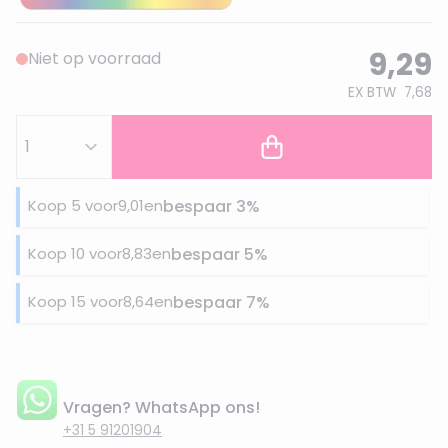
9,29
Niet op voorraad
EX BTW
7,68
Koop 5 voor
9,01
en
bespaar
3
%
Koop 10 voor
8,83
en
bespaar
5
%
Koop 15 voor
8,64
en
bespaar
7
%
Vragen? WhatsApp ons!
+31 5 91201904