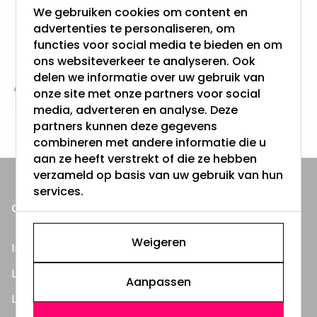
We gebruiken cookies om content en
advertenties te personaliseren, om
Gratis verzending + snel geleverd
functies voor social media te bieden en om
Vanaf EUR100,- naar NL & BE
& 100 dagen recht op retour
ons websiteverkeer te analyseren. Ook
delen we informatie over uw gebruik van
onze site met onze partners voor social
Altijd uit eigen voorraad
media, adverteren en analyse. Deze
3000m2 - 60.000+ Producten
partners kunnen deze gegevens
combineren met andere informatie die u
aan ze heeft verstrekt of die ze hebben
verzameld op basis van uw gebruik van hun
services.
ONZE PRODUCTEN
Weigeren
Inbouwspots
LED Lampen
Aanpassen
LED TL Buizen