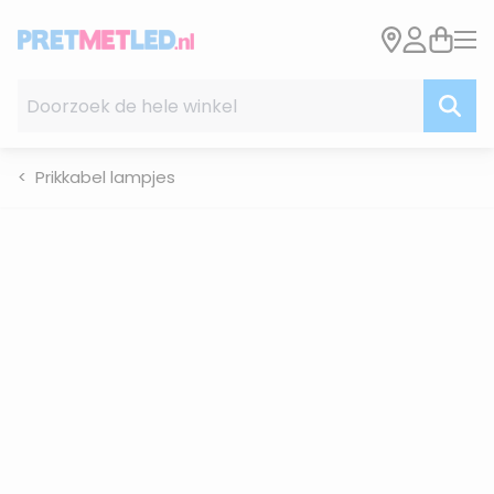
Ga naar de inhoud
Doorzoek de hele winkel
Prikkabel lampjes