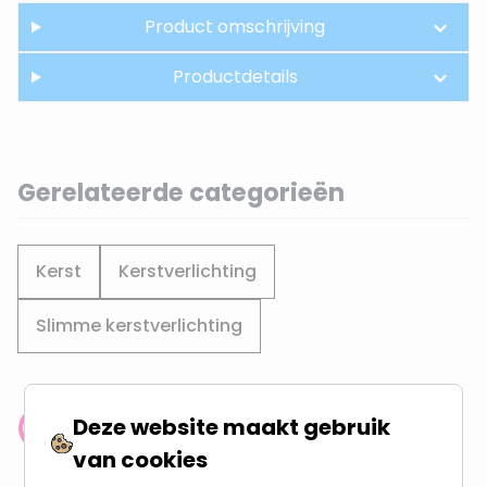
Product omschrijving
Productdetails
Gerelateerde categorieën
Kerst
Kerstverlichting
Slimme kerstverlichting
Deze website maakt gebruik
Klantenbeoordeling: 9.4/10
van cookies
meer dan 100.000 klanten gingen u voor