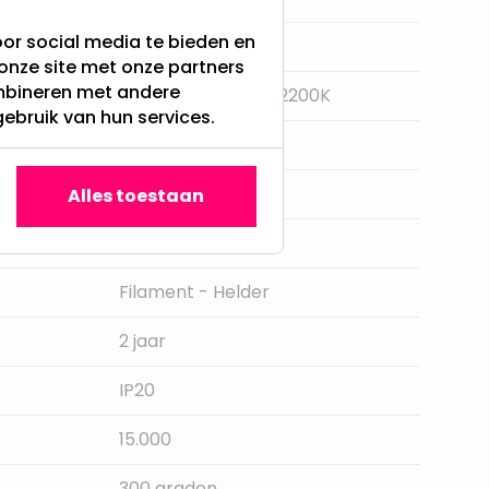
or social media te bieden en
E27
onze site met onze partners
ombineren met andere
Super Warm Wit - 2200K
gebruik van hun services.
Nee
Star Trading
Alles toestaan
30LM
Filament - Helder
2 jaar
IP20
15.000
300 graden