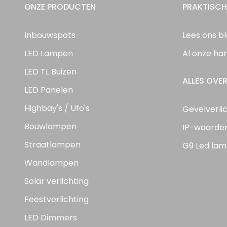
ONZE PRODUCTEN
PRAKTISCH
Inbouwspots
Lees ons b
LED Lampen
Al onze ha
LED TL Buizen
ALLES OVER
LED Panelen
Highbay's / Ufo's
Gevelverli
Bouwlampen
IP-waarde
Straatlampen
G9 Led lam
Wandlampen
Solar verlichting
Feestverlichting
LED Dimmers