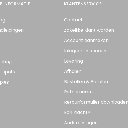
E INFORMATIE
KLANTENSERVICE
log
Contact
ndleidingen
Zakelijke klant worden
Account aanmaken
:
Inloggen in account
Levering
chting
Afhalen
n spots
Bestellen & Betalen
pjes
Retourneren
Retourformulier downloade
Een klacht?
Andere vragen