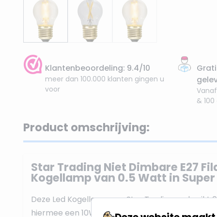
Klantenbeoordeling: 9.4/10
Grati
meer dan 100.000 klanten gingen u
gele
voor
Vanaf
& 100
Product omschrijving:
Star Trading Niet Dimbare E27 Fi
Kogellamp van 0.5 Watt in Supe
Deze Led Kogellamp van Star Trading verbruikt 
hiermee een 10W Gloeilamp. De lichtkleur is Sup
Deze website maakt 