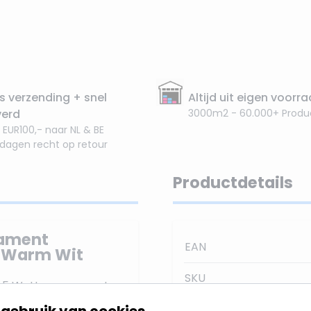
s verzending + snel
Altijd uit eigen voorr
verd
3000m2 - 60.000+ Produ
 EUR100,- naar NL & BE
 dagen recht op retour
Productdetails
lament
EAN
r Warm Wit
SKU
0.5 Watt en vervangt
er Warm Wit, ook wel
gebruik van cookies
Stralingshoek