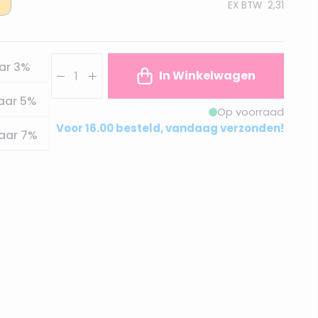
EX BTW
2,31
Aantal
ar
3
%
In Winkelwagen
aar
5
%
Op voorraad
Voor 16.00 besteld, vandaag verzonden!
aar
7
%