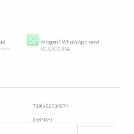
aad
Vragen? WhatsApp ons!
cten
+31 5 91201904
7391482032874
353-18-1
300