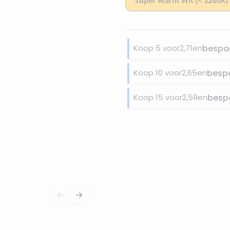
Koop 5 voor
2,71
en
bespa
Koop 10 voor
2,65
en
besp
Koop 15 voor
2,59
en
besp