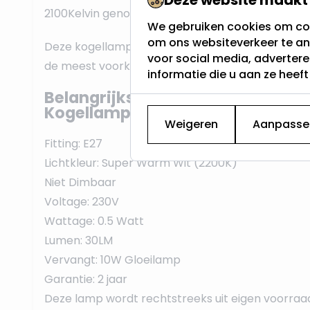
2100Kelvin genoemd.
We gebruiken cookies om con
om ons websiteverkeer te an
Deze kogellamp heeft een E27 fitting, vaak dikke 
voor social media, adverter
de meest voorkomende schroeffitting en werkt o
informatie die u aan ze heef
Belangrijkste eigenschappen van
Kogellamp:
Weigeren
Aanpasse
Fitting: E27
Lichtkleur: Super Warm Wit (2200K)
Niet Dimbaar
Voltage: 230V
Wattage: 0.5 Watt
Lumen: 30LM
Vervangt: 10W Gloeilamp
Garantie: 2 jaar
Deze lamp wordt rechtstreeks uit eigen voorraa