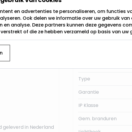
tent en advertenties te personaliseren, om functies vo
Fitting
alyseren. Ook delen we informatie over uw gebruik van 
fitting genoemd. Dit is
en en analyse. Deze partners kunnen deze gegevens c
Lichtkleur
p 230Volt.
t verstrekt of die ze hebben verzameld op basis van uw 
Dimbaar
 deze E27 LED
Merk
n
Lumen:
Type
Garantie
IP Klasse
Gem. branduren
d geleverd in Nederland
Lichthoek