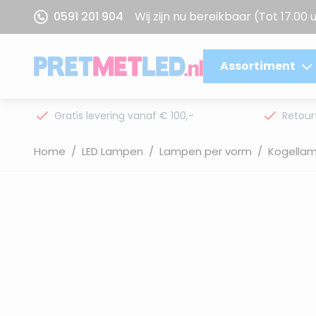
Ga naar de inhoud
0591 201 904
Wij zijn nu bereikbaar
(Tot 17.00 
Assortiment
Gratis levering vanaf € 100,-
Retour
Home
/
LED Lampen
/
Lampen per vorm
/
Kogella