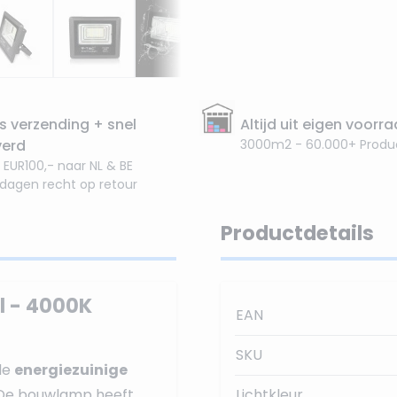
s verzending + snel
Altijd uit eigen voorr
verd
3000m2 - 60.000+ Produ
 EUR100,- naar NL & BE
 dagen recht op retour
Productdetails
 - 4000K
EAN
SKU
de
energiezuinige
De bouwlamp heeft
Lichtkleur