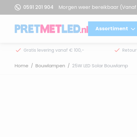
Ga naar de inhoud
0591 201 904
Morgen weer bereikbaar
(Vanaf 
Assortiment
Gratis levering vanaf € 100,-
Retour
Home
/
Bouwlampen
/
25W LED Solar Bouwlamp