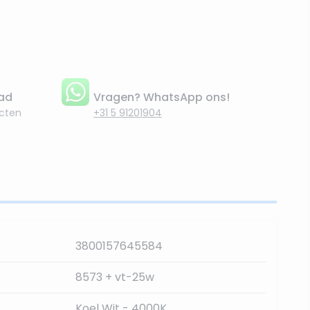
aad
Vragen? WhatsApp ons!
cten
+31 5 91201904
3800157645584
8573 + vt-25w
Koel Wit - 4000K