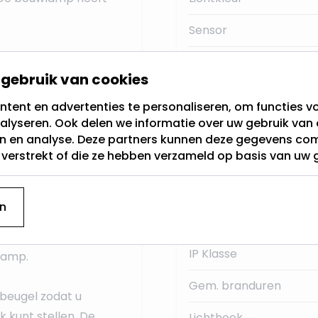
Sensor
gen
Type
2W Zonnepaneel
gebruik van cookies
Lumen:
lichting te laten
tent en advertenties te personaliseren, om functies vo
geen stroomvoorziening
alyseren. Ook delen we informatie over uw gebruik van 
Voedingstype:
e
Lithium
batterij is in
en en analyse. Deze partners kunnen deze gegevens c
t verstrekt of die ze hebben verzameld op basis van uw 
lamp
+/- 8uur laten
Kleur
rrein, oprit, pand of
Dimbaar
geschikt voor.
n
Garantie
neel
en
5 meter kabel
IP Klasse
lamp.
Gem. branduren
beugel zodat u
k kunt stellen. De
Lichthoek