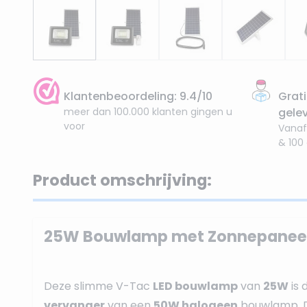
Klantenbeoordeling: 9.4/10
Grati
meer dan 100.000 klanten gingen u
gele
voor
Vanaf
& 100
Product omschrijving:
25W Bouwlamp met Zonnepaneel
Deze slimme V-Tac
LED bouwlamp
van
25W
is 
vervanger
van een
50W halogeen
bouwlamp. 