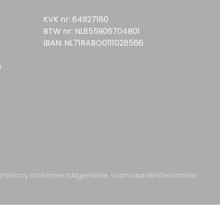
KVK nr: 64927180
BTW nr: NL855906704B01
IBAN: NL71RABO0111028566
n
t
Privacy statement
Algemene voorwaarden
Disclaimer