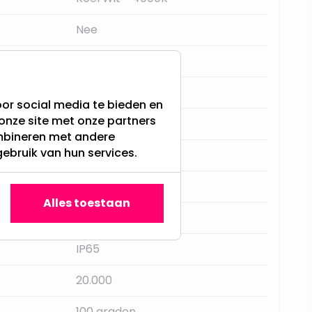
Nee
Solar Bouwlamp
550LM
or social media te bieden en
onze site met onze partners
Solar
ombineren met andere
gebruik van hun services.
Zwart
Ja, met dimmer
Alles toestaan
2 jaar
IP65
20.000
100 graden