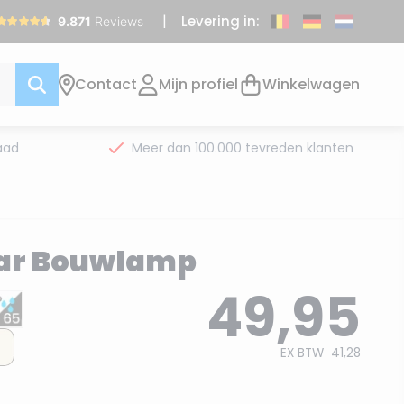
Levering in:
Contact
Mijn profiel
Winkelwagen
aad
Meer dan 100.000 tevreden klanten
lar Bouwlamp
49,95
EX BTW
41,28