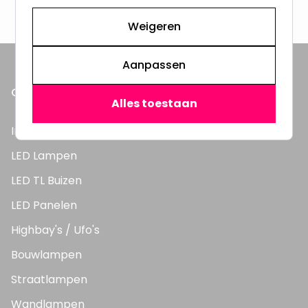
3000m2 - 60.000+ Producten
Weigeren
Aanpassen
ONZE PRODUCTEN
Alles toestaan
Inbouwspots
LED Lampen
LED TL Buizen
LED Panelen
Highbay's / Ufo's
Bouwlampen
Straatlampen
Wandlampen