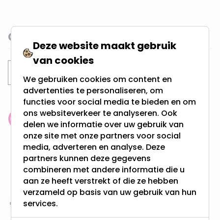
Gerelateerde categorieën
Deze website maakt gebruik
van cookies
LED Lampen
GU10 LED Spots
We gebruiken cookies om content en
advertenties te personaliseren, om
functies voor social media te bieden en om
ons websiteverkeer te analyseren. Ook
Klantenbeoordeling: 9.4/10
delen we informatie over uw gebruik van
meer dan 100.000 klanten gingen u voor
onze site met onze partners voor social
media, adverteren en analyse. Deze
partners kunnen deze gegevens
Gratis verzending + snel geleverd
combineren met andere informatie die u
Vanaf EUR100,- naar NL & BE
aan ze heeft verstrekt of die ze hebben
& 100 dagen recht op retour
verzameld op basis van uw gebruik van hun
services.
Altijd uit eigen voorraad