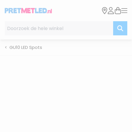
Ga naar de inhoud
Doorzoek de hele winkel
GU10 LED Spots