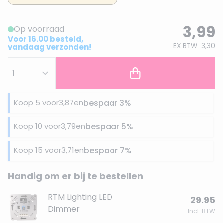
3,99
Op voorraad
Voor 16.00 besteld,
EX BTW
3,30
vandaag verzonden!
Koop 5 voor
3,87
en
bespaar
3
%
Koop 10 voor
3,79
en
bespaar
5
%
Koop 15 voor
3,71
en
bespaar
7
%
Handig om er bij te bestellen
RTM Lighting LED
29.95
Dimmer
Incl. BTW