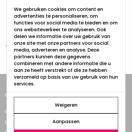
meer dan 100.000 klanten gingen u voor
We gebruiken cookies om content en
advertenties te personaliseren, om
Gratis verzending + snel geleverd
functies voor social media te bieden en om
Vanaf EUR100,- naar NL & BE
ons websiteverkeer te analyseren. Ook
& 100 dagen recht op retour
delen we informatie over uw gebruik van
onze site met onze partners voor social
Altijd uit eigen voorraad
media, adverteren en analyse. Deze
partners kunnen deze gegevens
3000m2 - 60.000+ Producten
combineren met andere informatie die u
aan ze heeft verstrekt of die ze hebben
verzameld op basis van uw gebruik van hun
services.
ONZE PRODUCTEN
Weigeren
Inbouwspots
Aanpassen
LED Lampen