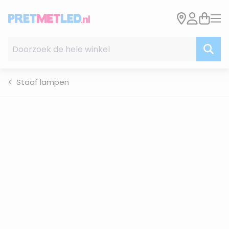
Ga naar de inhoud
Doorzoek de hele winkel
Staaf lampen