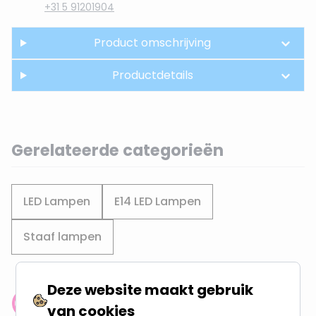
+31 5 91201904
Product omschrijving
Productdetails
Gerelateerde categorieën
LED Lampen
E14 LED Lampen
Staaf lampen
Deze website maakt gebruik
Klantenbeoordeling: 9.4/10
van cookies