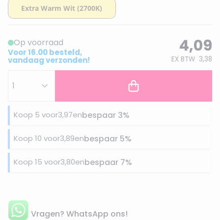
4,09
Op voorraad
Voor 16.00 besteld,
EX BTW
3,38
vandaag verzonden!
Koop 5 voor
3,97
en
bespaar
3
%
Koop 10 voor
3,89
en
bespaar
5
%
Koop 15 voor
3,80
en
bespaar
7
%
Vragen? WhatsApp ons!