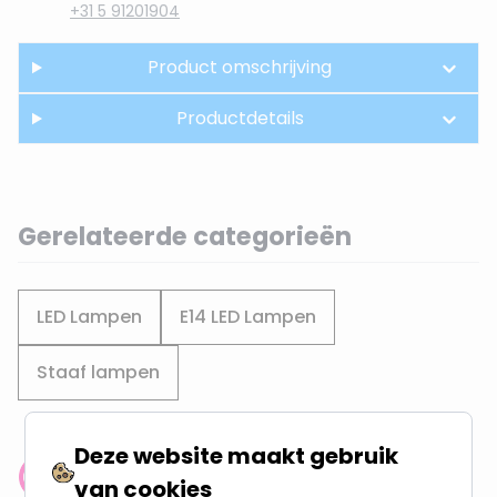
+31 5 91201904
Product omschrijving
Productdetails
Gerelateerde categorieën
LED Lampen
E14 LED Lampen
Staaf lampen
Deze website maakt gebruik
Klantenbeoordeling: 9.4/10
van cookies