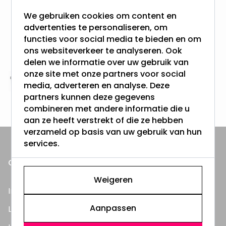
meer dan 100.000 klanten gingen u voor
We gebruiken cookies om content en
advertenties te personaliseren, om
Gratis verzending + snel geleverd
functies voor social media te bieden en om
Vanaf EUR100,- naar NL & BE
ons websiteverkeer te analyseren. Ook
& 100 dagen recht op retour
delen we informatie over uw gebruik van
onze site met onze partners voor social
Altijd uit eigen voorraad
media, adverteren en analyse. Deze
partners kunnen deze gegevens
3000m2 - 60.000+ Producten
combineren met andere informatie die u
aan ze heeft verstrekt of die ze hebben
verzameld op basis van uw gebruik van hun
services.
ONZE PRODUCTEN
Weigeren
Inbouwspots
Aanpassen
LED Lampen