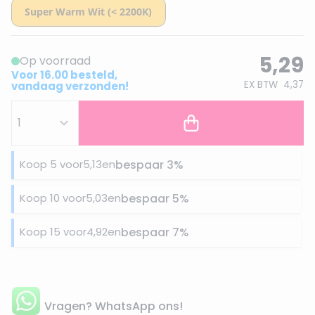
5,29
Op voorraad
Voor 16.00 besteld,
EX BTW
4,37
vandaag verzonden!
Koop 5 voor
5,13
en
bespaar
3
%
Koop 10 voor
5,03
en
bespaar
5
%
Koop 15 voor
4,92
en
bespaar
7
%
Vragen? WhatsApp ons!