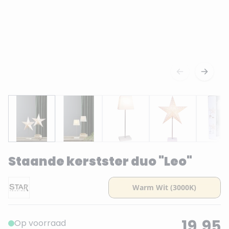
Staande kerstster duo "Leo"
19,95
Op voorraad