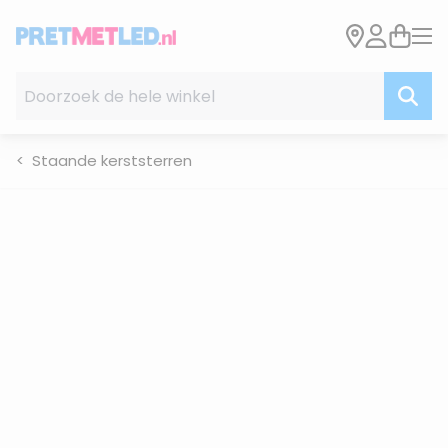
Ga naar de inhoud
Doorzoek de hele winkel
Staande kerststerren