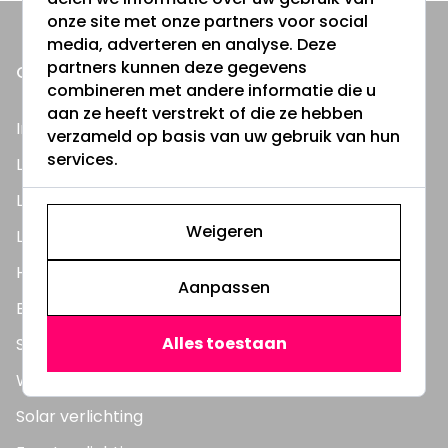
onze site met onze partners voor social
media, adverteren en analyse. Deze
partners kunnen deze gegevens
ONZE PRODUCTEN
combineren met andere informatie die u
aan ze heeft verstrekt of die ze hebben
Inbouwspots
verzameld op basis van uw gebruik van hun
services.
LED Lampen
LED TL Buizen
Weigeren
LED Panelen
Highbay's / Ufo's
Aanpassen
Bouwlampen
Alles toestaan
Straatlampen
Wandlampen
Solar verlichting