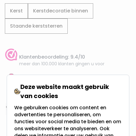
Kerst
Kerstdecoratie binnen
Staande kerststerren
Klantenbeoordeling: 9.4/10
meer dan 100.000 klanten gingen u voor
Gratis verzending + snel geleverd
Deze website maakt gebruik
Vanaf EUR100,- naar NL & BE
& 100 dagen recht op retour
van cookies
We gebruiken cookies om content en
Altijd uit eigen voorraad
advertenties te personaliseren, om
3000m2 - 60.000+ Producten
functies voor social media te bieden en om
ons websiteverkeer te analyseren. Ook
delen we informatie over uw gebruik van