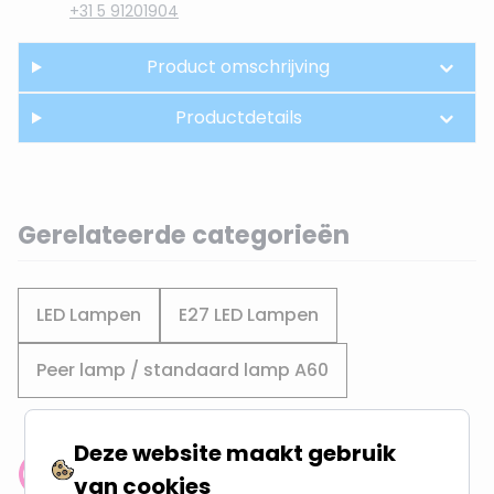
+31 5 91201904
Product omschrijving
Productdetails
Gerelateerde categorieën
LED Lampen
E27 LED Lampen
Peer lamp / standaard lamp A60
Deze website maakt gebruik
Klantenbeoordeling: 9.4/10
van cookies