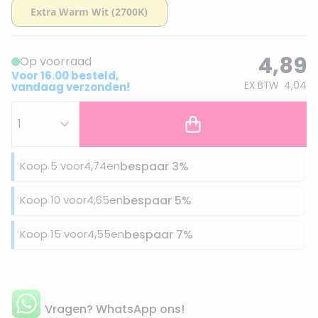
4,89
Op voorraad
Voor 16.00 besteld,
EX BTW
4,04
vandaag verzonden!
Koop 5 voor
4,74
en
bespaar
3
%
Koop 10 voor
4,65
en
bespaar
5
%
Koop 15 voor
4,55
en
bespaar
7
%
Vragen? WhatsApp ons!