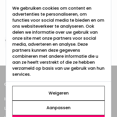
meer dan 100.000 klanten gingen u voor
We gebruiken cookies om content en
advertenties te personaliseren, om
Gratis verzending + snel geleverd
functies voor social media te bieden en om
Vanaf EUR100,- naar NL & BE
ons websiteverkeer te analyseren. Ook
& 100 dagen recht op retour
delen we informatie over uw gebruik van
onze site met onze partners voor social
Altijd uit eigen voorraad
media, adverteren en analyse. Deze
partners kunnen deze gegevens
3000m2 - 60.000+ Producten
combineren met andere informatie die u
aan ze heeft verstrekt of die ze hebben
verzameld op basis van uw gebruik van hun
services.
ONZE PRODUCTEN
Weigeren
Inbouwspots
Aanpassen
LED Lampen