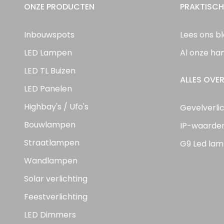
ONZE PRODUCTEN
PRAKTISCH
Inbouwspots
Lees ons b
LED Lampen
Al onze ha
LED TL Buizen
ALLES OVER
LED Panelen
Highbay's / Ufo's
Gevelverli
Bouwlampen
IP-waarde
Straatlampen
G9 Led lam
Wandlampen
Solar verlichting
Feestverlichting
LED Dimmers