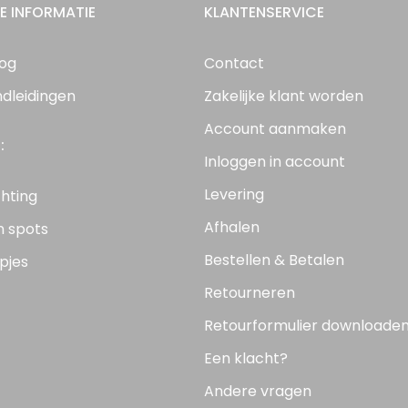
E INFORMATIE
KLANTENSERVICE
log
Contact
ndleidingen
Zakelijke klant worden
Account aanmaken
:
Inloggen in account
Levering
chting
Afhalen
n spots
Bestellen & Betalen
pjes
Retourneren
Retourformulier downloade
Een klacht?
Andere vragen