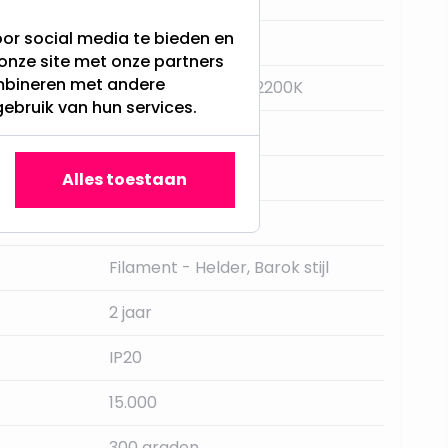
or social media te bieden en
E14
onze site met onze partners
ombineren met andere
Super Warm Wit - 2200K
gebruik van hun services.
Nee
Star Trading
Alles toestaan
120LM
Filament - Helder, Barok stijl
2 jaar
IP20
15.000
300 graden