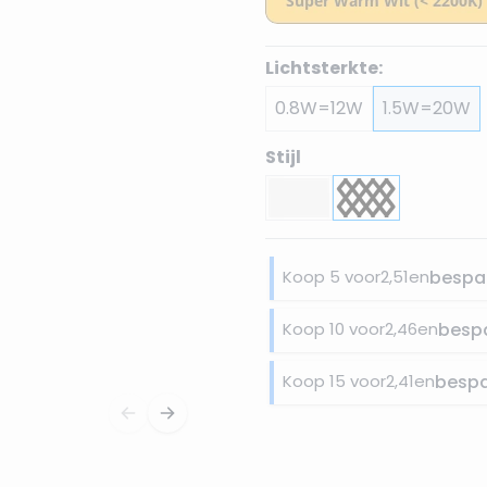
Lichtsterkte:
0.8W=12W
1.5W=20W
Stijl
Koop 5 voor
2,51
en
bespa
Koop 10 voor
2,46
en
besp
Koop 15 voor
2,41
en
besp