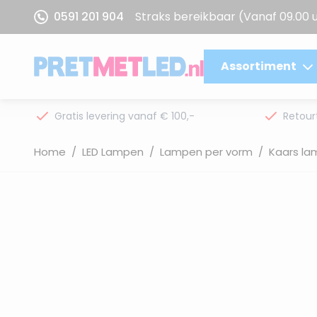
Ga naar de inhoud
0591 201 904
Straks bereikbaar
(Vanaf 09.00 
Assortiment
Gratis levering vanaf € 100,-
Retour
Home
/
LED Lampen
/
Lampen per vorm
/
Kaars l