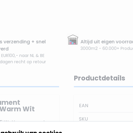
s verzending + snel
Altijd uit eigen voorr
verd
3000m2 - 60.000+ Produ
 EUR100,- naar NL & BE
 dagen recht op retour
Productdetails
lament
EAN
r Warm Wit
SKU
.5 Watt en vervangt
er Warm Wit, ook wel
gebruik van cookies
Stralingshoek