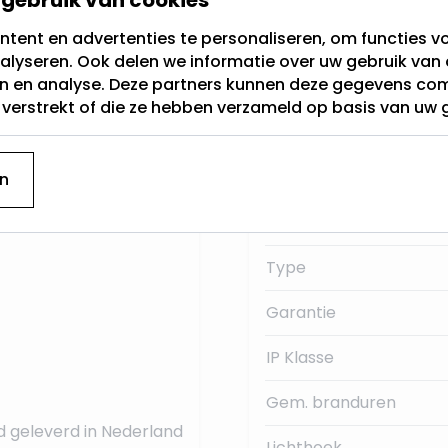
tent en advertenties te personaliseren, om functies vo
Fitting
alyseren. Ook delen we informatie over uw gebruik van 
leine fitting genoemd.
en en analyse. Deze partners kunnen deze gegevens c
Lichtkleur
30Volt.
t verstrekt of die ze hebben verzameld op basis van uw 
Dimbaar
 deze E14 LED
Merk
n
Lumen:
Type
Garantie
IP Klasse
Gem. branduren
d geleverd in Nederland
Lichthoek