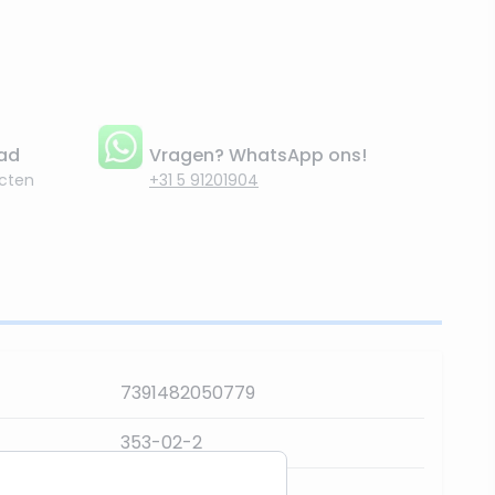
aad
Vragen? WhatsApp ons!
cten
+31 5 91201904
7391482050779
353-02-2
300