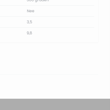
Nee
3,5
9,8