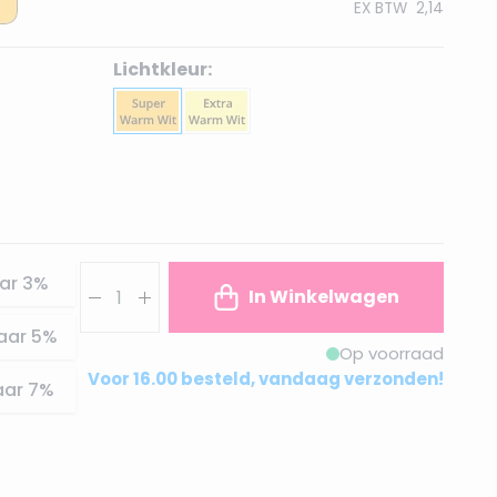
EX BTW
2,14
Lichtkleur:
Aantal
ar
3
%
In Winkelwagen
aar
5
%
Op voorraad
Voor 16.00 besteld, vandaag verzonden!
aar
7
%