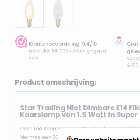
Klantenbeoordeling: 9.4/10
Grati
meer dan 100.000 klanten gingen u
gele
voor
Vanaf
& 100
Product omschrijving:
Star Trading Niet Dimbare E14 Fi
Kaarslamp van 1.5 Watt in Supe
Deze Led Kaarslamp van Star Trading verbruikt 1
hiermee een 20W Gloeilamp. De lichtkleur is Sup
Deze website maakt 