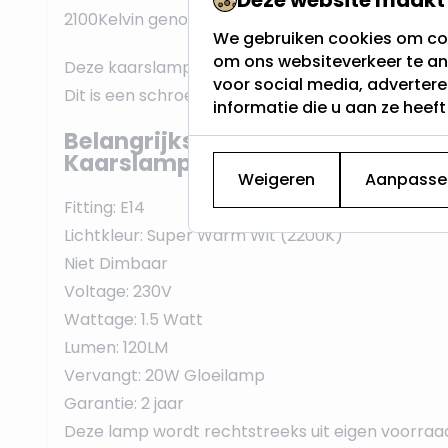
2100Kelvin genoemd.
We gebruiken cookies om con
om ons websiteverkeer te an
Deze kaarslamp heeft een E14 fitting, vaak een k
voor social media, adverter
Dit is een schroeffitting die standaard werkt op 2
informatie die u aan ze heef
Belangrijkste eigenschappen van
Kaarslamp:
Weigeren
Aanpasse
Fitting: E14
Lichtkleur: Super Warm Wit (2200K)
Niet Dimbaar
Voltage: 230V
Wattage: 1.5 Watt
Lumen: 120LM
Vervangt: 20W Gloeilamp
Garantie: 2 jaar
Deze lamp wordt rechtstreeks uit eigen voorraa