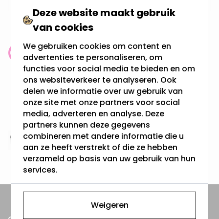
Deze website maakt gebruik
van cookies
We gebruiken cookies om content en
Klantenbeoordeling: 9.4/10
advertenties te personaliseren, om
meer dan 100.000 klanten gingen u voor
functies voor social media te bieden en om
ons websiteverkeer te analyseren. Ook
delen we informatie over uw gebruik van
Gratis verzending + snel geleverd
onze site met onze partners voor social
Vanaf EUR100,- naar NL & BE
media, adverteren en analyse. Deze
& 100 dagen recht op retour
partners kunnen deze gegevens
combineren met andere informatie die u
Altijd uit eigen voorraad
aan ze heeft verstrekt of die ze hebben
3000m2 - 60.000+ Producten
verzameld op basis van uw gebruik van hun
services.
Weigeren