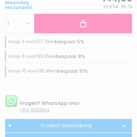
Maandag
EX BTW
119,79
verzonden!
Koop 2 voor
137,70
en
bespaar
5
%
Koop 5 voor
133,35
en
bespaar
8
%
Koop 10 voor
130,46
en
bespaar
10
%
Vragen? WhatsApp ons!
+31 5 91201904
Product omschrijving