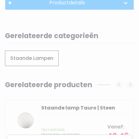
Productdetails
Gerelateerde categorieën
Staande Lampen
Gerelateerde producten
Navigating through the elements of the carousel is possi
Press to skip carousel
Staande lamp Tauro | Steen
Vanaf
Op voorraad,
40,46
Maandag verzonden