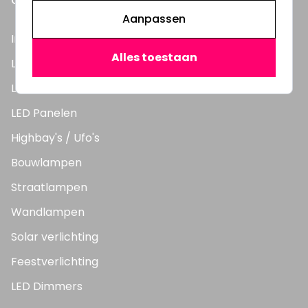
ONZE PRODUCTEN
Aanpassen
Inbouwspots
Alles toestaan
LED Lampen
LED TL Buizen
LED Panelen
Highbay's / Ufo's
Bouwlampen
Straatlampen
Wandlampen
Solar verlichting
Feestverlichting
LED Dimmers