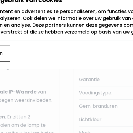
ing
hebben aan je
tent en advertenties te personaliseren, om functies vo
Sensor
alyseren. Ook delen we informatie over uw gebruik van 
en en analyse. Deze partners kunnen deze gegevens c
 kunt hierdoor zelf
Materiaal:
t verstrekt of die ze hebben verzameld op basis van uw 
laatsen in deze
Fitting
IP Klasse
n
er glas, waardoor u met
Dimbaar
evoegen aan deze
Garantie
ale IP-Waarde
van
Voedingstype:
 tegen weersinvloeden.
Gem. branduren
en
. Er zitten 2
Lichtkleur
aaien om de lamp te
Merk