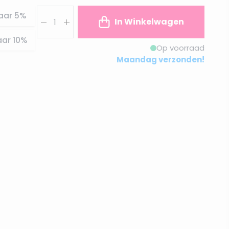
Aantal
aar
5
%
In Winkelwagen
aar
10
%
Op voorraad
Maandag verzonden!