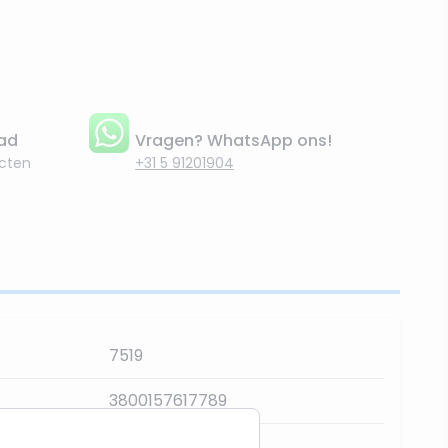
aad
Vragen? WhatsApp ons!
cten
+31 5 91201904
7519
3800157617789
Zwart