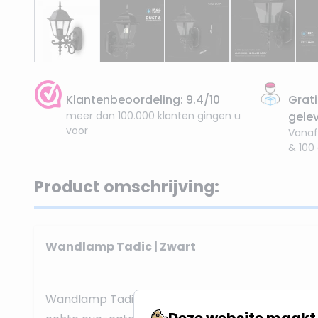
Klantenbeoordeling: 9.4/10
Grati
meer dan 100.000 klanten gingen u
gele
voor
Vanaf
& 100
Product omschrijving:
Wandlamp Tadic | Zwart
Wandlamp Tadic is een
antieke zwarte lamp.
De
Deze website maakt 