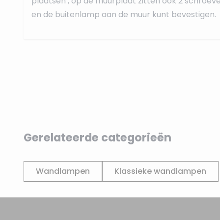
plaatsen , op de muurplaat zitten ook 2 schroeve
en de buitenlamp aan de muur kunt bevestigen.
Gerelateerde categorieën
Wandlampen
Klassieke wandlampen