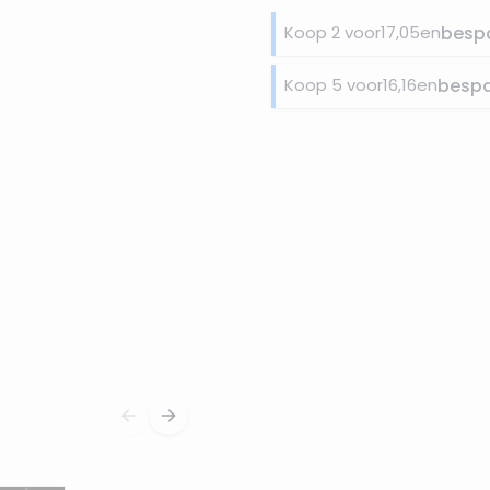
Koop 2 voor
17,05
en
besp
Koop 5 voor
16,16
en
besp