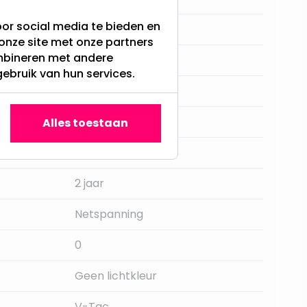
or social media te bieden en
Nee
onze site met onze partners
ombineren met andere
Aluminium
gebruik van hun services.
E27
IP44
Alles toestaan
N.V.T.
2 jaar
Netspanning
0
Geen lichtkleur
V-Tac