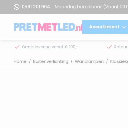
Ga naar de inhoud
0591 201 904
Maandag bereikbaar
(Vanaf 09.
Assortiment
Gratis levering vanaf € 100,-
Retour
Home
/
Buitenverlichting
/
Wandlampen
/
Klassie