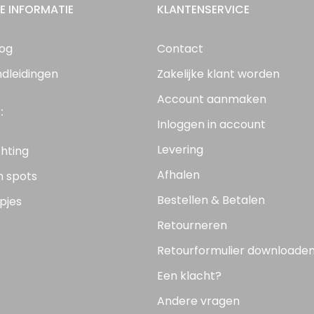
E INFORMATIE
KLANTENSERVICE
log
Contact
ndleidingen
Zakelijke klant worden
Account aanmaken
:
Inloggen in account
Levering
chting
Afhalen
n spots
Bestellen & Betalen
pjes
Retourneren
Retourformulier downloade
Een klacht?
Andere vragen