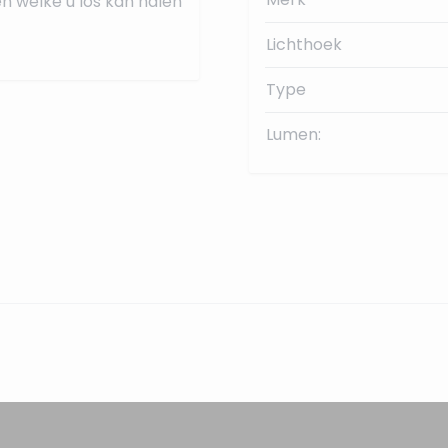
n welke u los kan halen
Lichthoek
Type
Lumen: