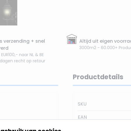
s verzending + snel
Altijd uit eigen voorr
verd
3000m2 - 60.000+ Produ
 EUR100,- naar NL & BE
 dagen recht op retour
Productdetails
SKU
EAN
ze sierlijke lamp is een
gebruik van cookies
Kleur