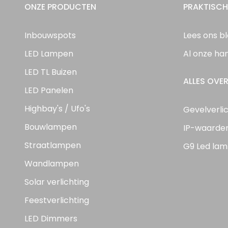
ONZE PRODUCTEN
PRAKTISCH
Inbouwspots
Lees ons b
LED Lampen
Al onze ha
LED TL Buizen
ALLES OVER
LED Panelen
Highbay's / Ufo's
Gevelverli
Bouwlampen
IP-waarde
Straatlampen
G9 Led lam
Wandlampen
Solar verlichting
Feestverlichting
LED Dimmers