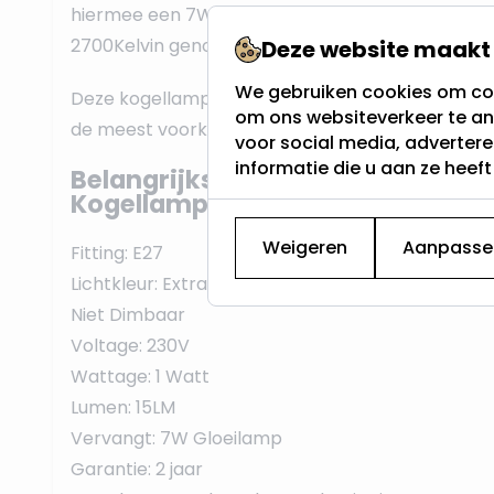
hiermee een 7W Gloeilamp. De lichtkleur is Extr
2700Kelvin genoemd.
Deze website maakt 
We gebruiken cookies om con
Deze kogellamp heeft een E27 fitting, vaak dikke 
om ons websiteverkeer te an
de meest voorkomende schroeffitting en werkt o
voor social media, adverter
informatie die u aan ze heef
Belangrijkste eigenschappen van
Kogellamp:
Weigeren
Aanpasse
Fitting: E27
Lichtkleur: Extra Warm Wit - 2700K
Niet Dimbaar
Voltage: 230V
Wattage: 1 Watt
Lumen: 15LM
Vervangt: 7W Gloeilamp
Garantie: 2 jaar