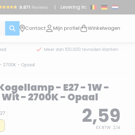
Levering in:
Contact
Mijn profiel
Winkelwagen
aad
Meer dan 100.000 tevreden klanten
 - 2700K - Opaal
Kogellamp - E27 - 1W -
Wit - 2700K - Opaal
2,59
EX BTW
2,14