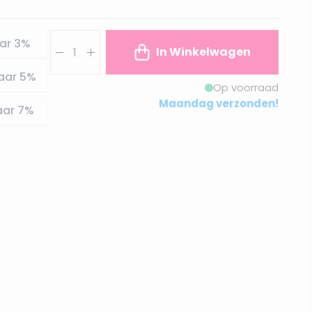
Aantal
ar
3
%
In Winkelwagen
aar
5
%
Op voorraad
Maandag verzonden!
aar
7
%