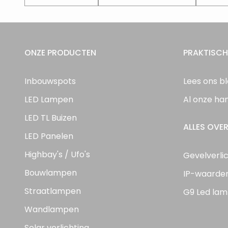
ONZE PRODUCTEN
PRAKTISCH
Inbouwspots
Lees ons b
LED Lampen
Al onze ha
LED TL Buizen
ALLES OVER
LED Panelen
Highbay's / Ufo's
Gevelverli
Bouwlampen
IP-waarde
Straatlampen
G9 Led lam
Wandlampen
Solar verlichting