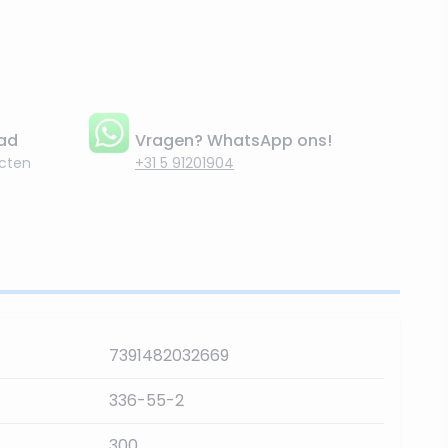
aad
Vragen? WhatsApp ons!
cten
+31 5 91201904
7391482032669
336-55-2
300