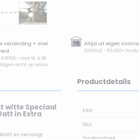
s verzending + snel
Altijd uit eigen voorr
verd
3000m2 - 60.000+ Produ
 EUR100,- naar NL & BE
 dagen recht op retour
Productdetails
t witte Speciaal
EAN
att in Extra
SKU
1 Watt en vervangt
Stralingshoek