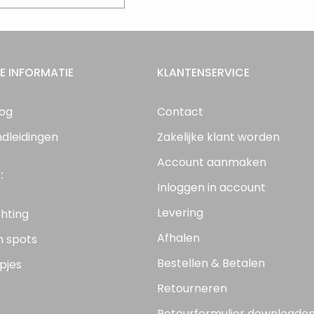
E INFORMATIE
KLANTENSERVICE
log
Contact
ndleidingen
Zakelijke klant worden
Account aanmaken
:
Inloggen in account
Levering
chting
Afhalen
n spots
Bestellen & Betalen
pjes
Retourneren
Retourformulier downloade