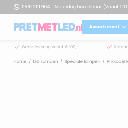
Ga naar de inhoud
0591 201 904
Maandag bereikbaar
(Vanaf 09.
Assortiment
Gratis levering vanaf € 100,-
Retour
Home
/
LED Lampen
/
Speciale lampen
/
Prikkabel