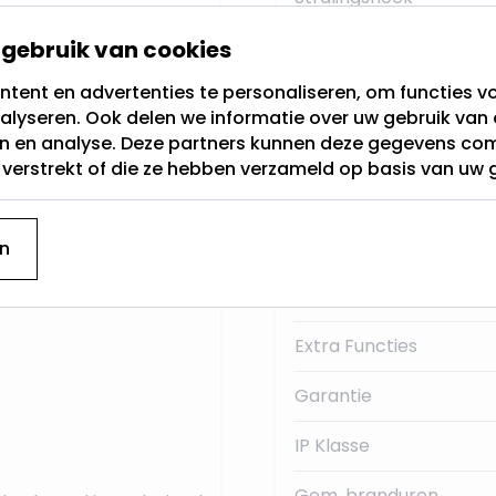
a Warm Wit, ook wel
gebruik van cookies
Fitting
tent en advertenties te personaliseren, om functies vo
Lichtkleur
fitting genoemd. Dit is
alyseren. Ook delen we informatie over uw gebruik van 
p 230Volt.
en en analyse. Deze partners kunnen deze gegevens c
Dimbaar
t verstrekt of die ze hebben verzameld op basis van uw 
 deze E27 LED
Merk
Lumen:
n
Type
Extra Functies
Garantie
IP Klasse
Gem. branduren