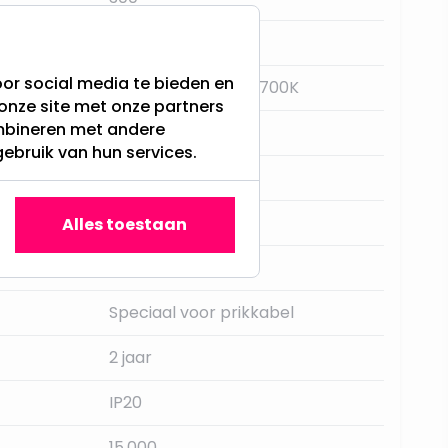
E27
or social media te bieden en
Extra Warm Wit - 2700K
onze site met onze partners
ombineren met andere
Nee
gebruik van hun services.
Star Trading
15LM
Alles toestaan
Opaal / Mat wit
Speciaal voor prikkabel
2 jaar
IP20
15.000