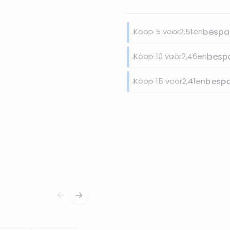
Koop 5 voor
2,51
en
bespa
Koop 10 voor
2,46
en
besp
Koop 15 voor
2,41
en
besp