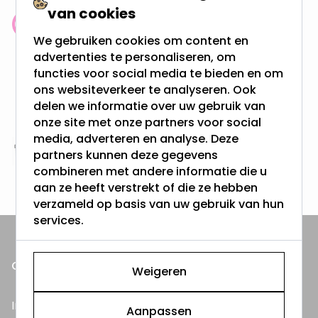
van cookies
Klantenbeoordeling: 9.4/10
We gebruiken cookies om content en
meer dan 100.000 klanten gingen u voor
advertenties te personaliseren, om
functies voor social media te bieden en om
Gratis verzending + snel geleverd
ons websiteverkeer te analyseren. Ook
Vanaf EUR100,- naar NL & BE
delen we informatie over uw gebruik van
& 100 dagen recht op retour
onze site met onze partners voor social
media, adverteren en analyse. Deze
partners kunnen deze gegevens
Altijd uit eigen voorraad
combineren met andere informatie die u
3000m2 - 60.000+ Producten
aan ze heeft verstrekt of die ze hebben
verzameld op basis van uw gebruik van hun
services.
ONZE PRODUCTEN
Weigeren
Inbouwspots
Aanpassen