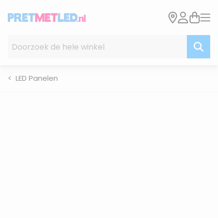
Ga naar de inhoud
Doorzoek de hele winkel
LED Panelen