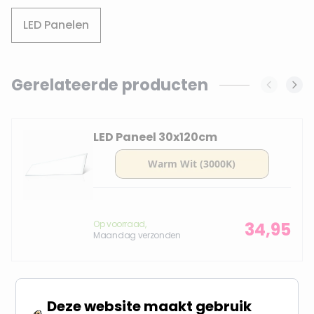
LED Panelen
Gerelateerde producten
Navigating through the elements of the carousel is possi
Press to skip carousel
LED Paneel 30x120cm
Op voorraad,
34,95
Maandag verzonden
Deze website maakt gebruik