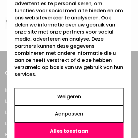
Vanaf EUR100,- naar NL & BE
advertenties te personaliseren, om
& 100 dagen recht op retour
functies voor social media te bieden en om
ons websiteverkeer te analyseren. Ook
delen we informatie over uw gebruik van
Altijd uit eigen voorraad
onze site met onze partners voor social
3000m2 - 60.000+ Producten
media, adverteren en analyse. Deze
partners kunnen deze gegevens
combineren met andere informatie die u
aan ze heeft verstrekt of die ze hebben
verzameld op basis van uw gebruik van hun
ONZE PRODUCTEN
services.
Inbouwspots
Weigeren
LED Lampen
LED TL Buizen
Aanpassen
LED Panelen
Alles toestaan
Highbay's / Ufo's