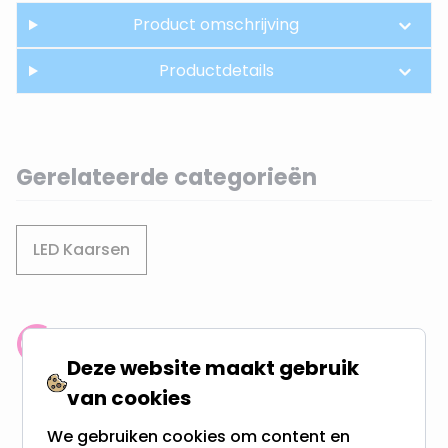
Product omschrijving
Productdetails
Gerelateerde categorieën
LED Kaarsen
Klantenbeoordeling: 9.4/10
Deze website maakt gebruik
meer dan 100.000 klanten gingen u voor
van cookies
Gratis verzending + snel geleverd
We gebruiken cookies om content en