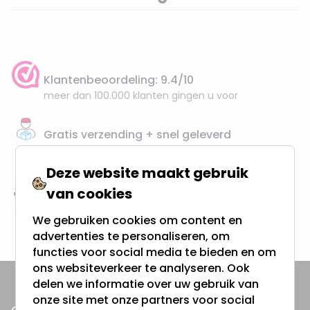
Klantenbeoordeling: 9.4/10
meer dan 100.000 klanten gingen u voor
Gratis verzending + snel geleverd
Vanaf EUR100,- naar NL & BE
& 100 dagen recht op retour
Deze website maakt gebruik
van cookies
Altijd uit eigen voorraad
We gebruiken cookies om content en
3000m2 - 60.000+ Producten
advertenties te personaliseren, om
functies voor social media te bieden en om
ons websiteverkeer te analyseren. Ook
delen we informatie over uw gebruik van
onze site met onze partners voor social