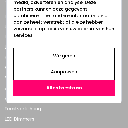
ONZE PRODUCTEN
media, adverteren en analyse. Deze
partners kunnen deze gegevens
combineren met andere informatie die u
Inbouwspots
aan ze heeft verstrekt of die ze hebben
LED Lampen
verzameld op basis van uw gebruik van hun
services.
LED TL Buizen
LED Panelen
Weigeren
Highbay's / Ufo's
Bouwlampen
Aanpassen
Straatlampen
Alles toestaan
Wandlampen
Solar verlichting
Feestverlichting
LED Dimmers