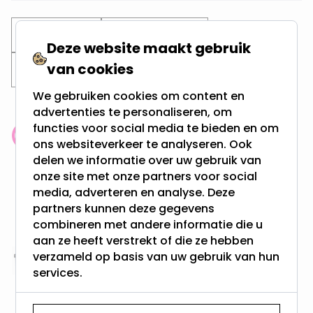
LED Lampen
G9 LED lampen
Deze website maakt gebruik
van cookies
LED Capsule / Steeklampjes
We gebruiken cookies om content en
advertenties te personaliseren, om
functies voor social media te bieden en om
Klantenbeoordeling: 9.4/10
ons websiteverkeer te analyseren. Ook
meer dan 100.000 klanten gingen u voor
delen we informatie over uw gebruik van
onze site met onze partners voor social
media, adverteren en analyse. Deze
Gratis verzending + snel geleverd
partners kunnen deze gegevens
Vanaf EUR100,- naar NL & BE
combineren met andere informatie die u
& 100 dagen recht op retour
aan ze heeft verstrekt of die ze hebben
verzameld op basis van uw gebruik van hun
Altijd uit eigen voorraad
services.
3000m2 - 60.000+ Producten