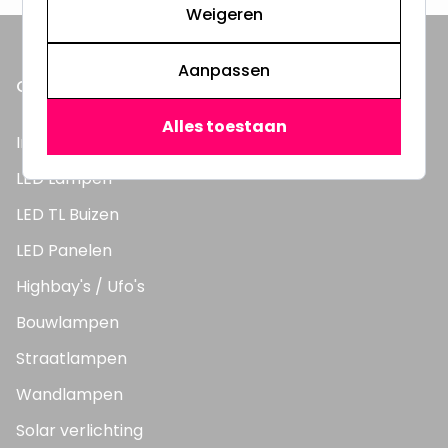
Weigeren
Aanpassen
ONZE PRODUCTEN
Alles toestaan
Inbouwspots
LED Lampen
LED TL Buizen
LED Panelen
Highbay's / Ufo's
Bouwlampen
Straatlampen
Wandlampen
Solar verlichting