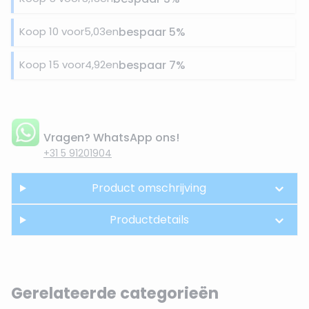
Koop 10 voor
5,03
en
bespaar
5
%
Koop 15 voor
4,92
en
bespaar
7
%
Vragen? WhatsApp ons!
+31 5 91201904
Product omschrijving
Productdetails
Gerelateerde categorieën