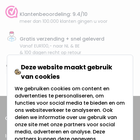
Klantenbeoordeling: 9.4/10
meer dan 100.000 klanten gingen u voor
Gratis verzending + snel geleverd
Vanaf EUR100,- naar NL & BE
& 100 dagen recht op retour
Deze website maakt gebruik
Altijd uit eigen voorraad
van cookies
3000m2 - 60.000+ Producten
We gebruiken cookies om content en
advertenties te personaliseren, om
functies voor social media te bieden en om
ons websiteverkeer te analyseren. Ook
delen we informatie over uw gebruik van
ONZE PRODUCTEN
onze site met onze partners voor social
media, adverteren en analyse. Deze
Inbouwspots
partners kunnen deze gegevens