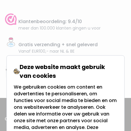
Klantenbeoordeling: 9.4/10
meer dan 100.000 klanten gingen u voor
Gratis verzending + snel geleverd
Vanaf EUR100,- naar NL & BE
& 100 dagen recht op retour
Deze website maakt gebruik
Altijd uit eigen voorraad
van cookies
3000m2 - 60.000+ Producten
We gebruiken cookies om content en
advertenties te personaliseren, om
functies voor social media te bieden en om
ons websiteverkeer te analyseren. Ook
delen we informatie over uw gebruik van
ONZE PRODUCTEN
onze site met onze partners voor social
media, adverteren en analyse. Deze