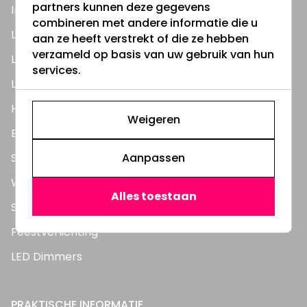
partners kunnen deze gegevens
Inbouwspots
combineren met andere informatie die u
LED Lampen
aan ze heeft verstrekt of die ze hebben
verzameld op basis van uw gebruik van hun
LED TL Buizen
services.
LED Panelen
Highbay's / Ufo's
Weigeren
Bouwlampen
Aanpassen
Straatlampen
Wandlampen
Alles toestaan
Solar verlichting
Feestverlichting
LED Dimmers
PRAKTISCHE INFORMATIE