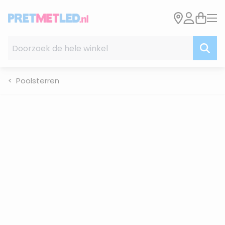
Ga naar de inhoud
Doorzoek de hele winkel
Poolsterren