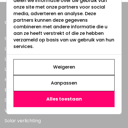
delen we informatie over uw gebruik van
onze site met onze partners voor social
media, adverteren en analyse. Deze
partners kunnen deze gegevens
ONZE PRODUCTEN
combineren met andere informatie die u
aan ze heeft verstrekt of die ze hebben
Inbouwspots
verzameld op basis van uw gebruik van hun
services.
LED Lampen
LED TL Buizen
Weigeren
LED Panelen
Highbay's / Ufo's
Aanpassen
Bouwlampen
Alles toestaan
Straatlampen
Wandlampen
Solar verlichting