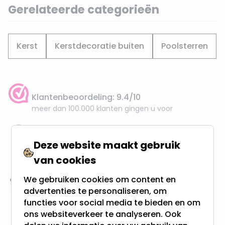
Gerelateerde categorieën
Kerst
Kerstdecoratie buiten
Poolsterren
Klantenbeoordeling: 9.4/10
meer dan 100.000 klanten gingen u voor
Gratis verzending + snel geleverd
Deze website maakt gebruik
Vanaf EUR100,- naar NL & BE
van cookies
& 100 dagen recht op retour
We gebruiken cookies om content en
Altijd uit eigen voorraad
advertenties te personaliseren, om
3000m2 - 60.000+ Producten
functies voor social media te bieden en om
ons websiteverkeer te analyseren. Ook