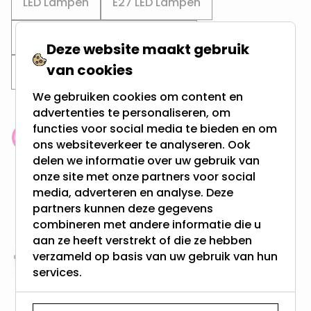
LED Lampen
E27 LED Lampen
Bol XXL vorm Ø12,5cm (G125)
Deze website maakt gebruik
van cookies
3-staps dimbare led lampen
We gebruiken cookies om content en
advertenties te personaliseren, om
functies voor social media te bieden en om
Klantenbeoordeling: 9.4/10
ons websiteverkeer te analyseren. Ook
meer dan 100.000 klanten gingen u voor
delen we informatie over uw gebruik van
onze site met onze partners voor social
media, adverteren en analyse. Deze
Gratis verzending + snel geleverd
partners kunnen deze gegevens
Vanaf EUR100,- naar NL & BE
combineren met andere informatie die u
& 100 dagen recht op retour
aan ze heeft verstrekt of die ze hebben
verzameld op basis van uw gebruik van hun
Altijd uit eigen voorraad
services.
3000m2 - 60.000+ Producten