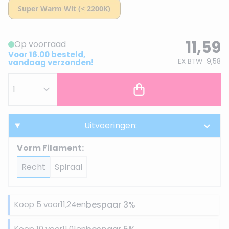
11,59
Op voorraad
Voor 16.00 besteld,
EX BTW
9,58
vandaag verzonden!
Uitvoeringen:
Vorm Filament:
Recht
Spiraal
Koop 5 voor
11,24
en
bespaar
3
%
Koop 10 voor
11,01
en