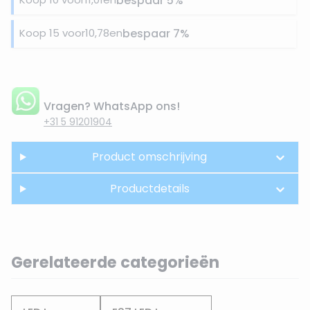
bespaar
5
%
Koop 15 voor
10,78
en
bespaar
7
%
Vragen? WhatsApp ons!
+31 5 91201904
Product omschrijving
Productdetails
Gerelateerde categorieën