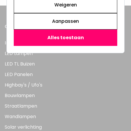
Weigeren
Aanpassen
ONZE PRODUCTEN
Alles toestaan
Inbouwspots
LED Lampen
LED TL Buizen
LED Panelen
Highbay's / Ufo's
Bouwlampen
Straatlampen
Wandlampen
Solar verlichting