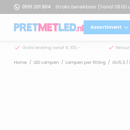
Ga naar de inhoud
0591 201 904
Straks bereikbaar
(Vanaf 09.00 
Assortiment
Gratis levering vanaf € 100,-
Retour
Home
/
LED Lampen
/
Lampen per fitting
/
GU5.3 /