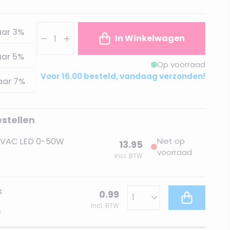
Aantal
aar
3
%
In Winkelwagen
aar
5
%
Op voorraad
Voor 16.00 besteld, vandaag verzonden!
aar
7
%
estellen
2VAC LED 0-50W
Niet op
13.95
voorraad
Incl. BTW
s
0.99
Incl. BTW
s