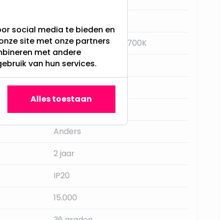
GU5.3
or social media te bieden en
onze site met onze partners
Extra Warm Wit - 2700K
ombineren met andere
gebruik van hun services.
Ja, met dimmer
Integral
Alles toestaan
400LM
Anders
2 jaar
IP20
15.000
36 graden