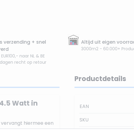
s verzending + snel
Altijd uit eigen voorr
verd
3000m2 - 60.000+ Produ
 EUR100,- naar NL & BE
 dagen recht op retour
Productdetails
4.5 Watt in
EAN
SKU
n vervangt hiermee een
ook wel 2700Kelvin
Stralingshoek