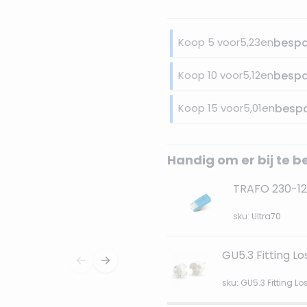
Koop 5 voor
5,23
en
besp
Koop 10 voor
5,12
en
besp
Koop 15 voor
5,01
en
besp
Handig om er bij te b
TRAFO 230-1
sku: Ultra70
GU5.3 Fitting Lo
sku: GU5.3 Fitting Lo