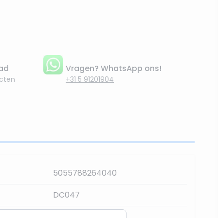
aad
Vragen? WhatsApp ons!
cten
+31 5 91201904
5055788264040
DC047
38