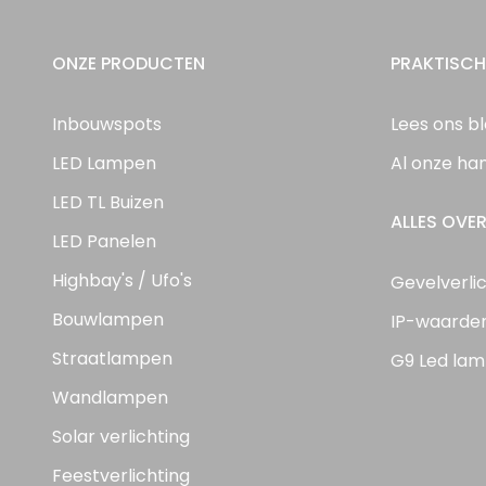
ONZE PRODUCTEN
PRAKTISCH
Inbouwspots
Lees ons b
LED Lampen
Al onze ha
LED TL Buizen
ALLES OVER
LED Panelen
Highbay's / Ufo's
Gevelverli
Bouwlampen
IP-waarde
Straatlampen
G9 Led lam
Wandlampen
Solar verlichting
Feestverlichting