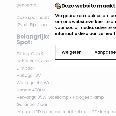
genoemd.
Deze website maakt 
We gebruiken cookies om con
Deze spot heeft een GU5.3 fitting, dit is een steek
om ons websiteverkeer te an
12volt. Bij dit product heb je dus een transformat
voor social media, adverter
informatie die u aan ze heef
Belangrijkste eigenschappen van
Spot:
Weigeren
Aanpasse
Fitting: GU5.3
Lichtkleur: Extra Warm Wit - 2700K
Dimbaar
Voltage: 12V
Wattage: 4.5 Watt
Lumen: 400LM
Vervangt: 35W Gloeilamp / Halogeen lamp
Garantie: 2 jaar
Integral LED is een merk dat retrofit LED-lampe