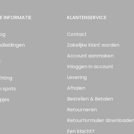
E INFORMATIE
KLANTENSERVICE
log
Contact
ndleidingen
Zakelijke klant worden
Account aanmaken
:
Inloggen in account
Levering
chting
Afhalen
n spots
Bestellen & Betalen
pjes
Retourneren
Retourformulier downloade
Een klacht?