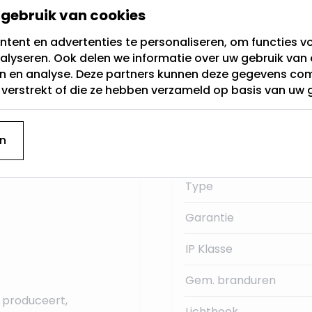
gebruik van cookies
Fitting
tent en advertenties te personaliseren, om functies vo
fitting die werkt op
alyseren. Ook delen we informatie over uw gebruik van 
Lichtkleur
or nodig.
en en analyse. Deze partners kunnen deze gegevens c
t verstrekt of die ze hebben verzameld op basis van uw 
Dimbaar
 deze GU5.3 LED
Merk
n
Lumen:
Type
Garantie
IP Klasse
Gem. branduren
n produceert,
Lichthoek