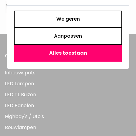
Altijd uit eigen voorraad
3000m2 - 60.000+ Producten
Weigeren
Aanpassen
Alles toestaan
ONZE PRODUCTEN
Inbouwspots
LED Lampen
LED TL Buizen
LED Panelen
Highbay's / Ufo's
Bouwlampen