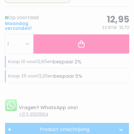
12,95
Op voorraad
Maandag
EX BTW
10,70
verzonden!
Koop 10 voor
12,65
en
bespaar
2
%
Koop 25 voor
12,25
en
bespaar
5
%
Vragen? WhatsApp ons!
+31 5 91201904
Product omschrijving