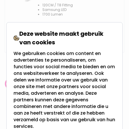
120CM / T8 Fitting
Samsung LED
1700 Lumen
Deze website maakt gebruik
Vanaf
Op voorraad,
5,99
van cookies
Maandag verzonden
We gebruiken cookies om content en
advertenties te personaliseren, om
functies voor social media te bieden en om
ons websiteverkeer te analyseren. Ook
delen we informatie over uw gebruik van
Klantenbeoordeling: 9.4/10
onze site met onze partners voor social
meer dan 100.000 klanten gingen u voor
media, adverteren en analyse. Deze
partners kunnen deze gegevens
combineren met andere informatie die u
Gratis verzending + snel geleverd
aan ze heeft verstrekt of die ze hebben
Vanaf EUR100,- naar NL & BE
verzameld op basis van uw gebruik van hun
& 100 dagen recht op retour
services.