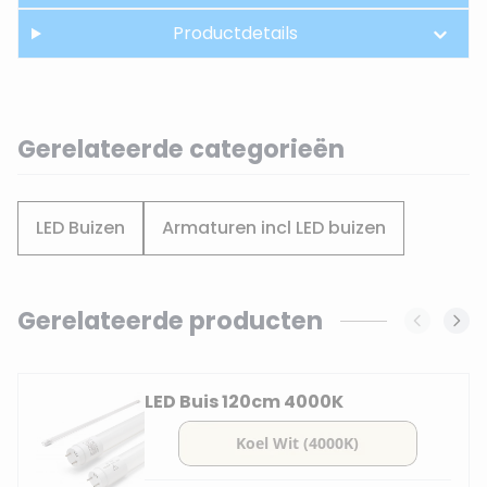
Productdetails
Gerelateerde categorieën
LED Buizen
Armaturen incl LED buizen
Gerelateerde producten
Navigating through the elements of the carousel is possi
Press to skip carousel
LED Buis 120cm 4000K