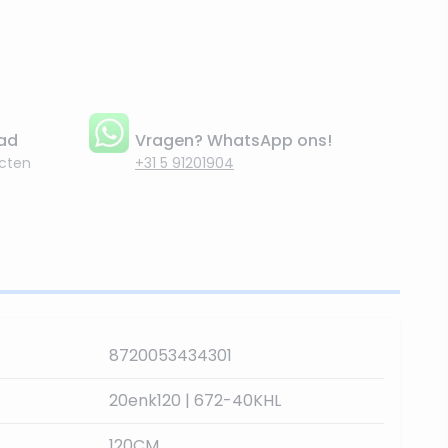
aad
Vragen? WhatsApp ons!
cten
+31 5 91201904
8720053434301
20enk120 | 672-40KHL
120CM