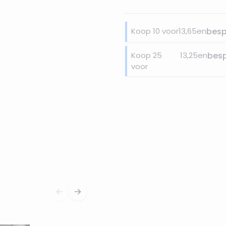
Koop 10 voor
13,65
en
bes
Koop 25
13,25
en
bes
voor