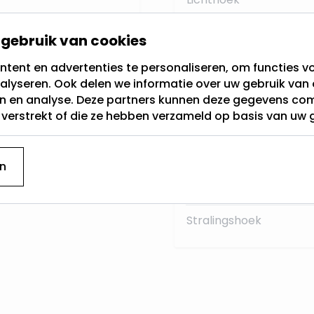
Materiaal:
er onverhoopt een
gebruik van cookies
k vervangen worden,
Sensor
tent en advertenties te personaliseren, om functies vo
.
alyseren. Ook delen we informatie over uw gebruik van 
Type
en en analyse. Deze partners kunnen deze gegevens c
e van de LED buis, dan
t verstrekt of die ze hebben verzameld op basis van uw 
Type armatuur
 klantenservice, wij
Hoogte
n
Breedte
Stralingshoek