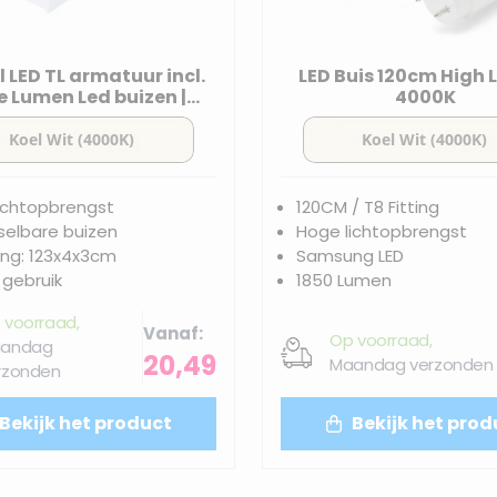
 LED TL armatuur incl.
LED Buis 120cm High
 Lumen Led buizen |
4000K
120cm - 4000K
ichtopbrengst
120CM / T8 Fitting
selbare buizen
Hoge lichtopbrengst
ng: 123x4x3cm
Samsung LED
 gebruik
1850 Lumen
 voorraad,
Vanaf
Op voorraad,
andag
20,49
Maandag verzonden
rzonden
Bekijk het product
Bekijk het prod