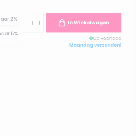
Aantal
paar
2
%
In Winkelwagen
paar
5
%
Op voorraad
Maandag verzonden!