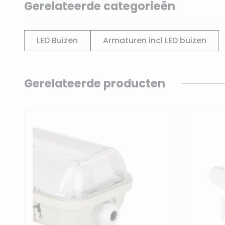
Gerelateerde categorieën
LED Buizen
Armaturen incl LED buizen
Navigating through the elements of the carousel is p
Press to skip carousel
Gerelateerde producten