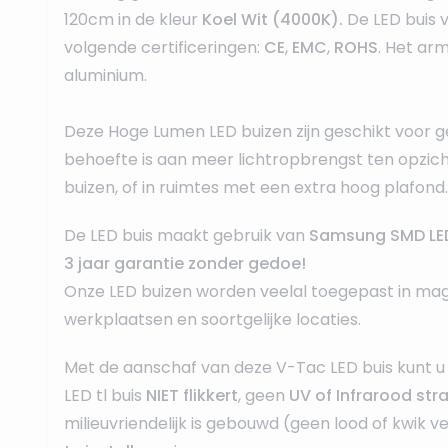
120cm in de kleur
Koel Wit (4000K).
De LED buis 
volgende certificeringen:
CE
,
EMC
,
ROHS
. Het ar
aluminium.
Deze Hoge Lumen LED buizen zijn geschikt voor g
behoefte is aan
meer lichtropbrengst
ten opzich
buizen, of in ruimtes met een
extra hoog plafond.
De LED buis maakt gebruik van
Samsung SMD LED
3 jaar garantie zonder gedoe!
Onze LED buizen worden veelal toegepast in mag
werkplaatsen en soortgelijke locaties.
Met de aanschaf van deze V-Tac LED buis kunt u 
LED tl buis
NIET flikkert
, geen
UV of Infrarood stra
milieuvriendelijk is gebouwd (geen lood of kwik 