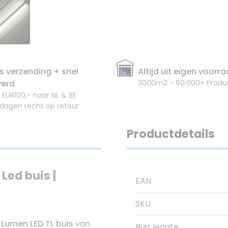
s verzending + snel
Altijd uit eigen voorr
verd
3000m2 - 60.000+ Produ
 EUR100,- naar NL & BE
 dagen recht op retour
Productdetails
Led buis |
EAN
SKU
 Lumen
LED TL buis
van
Buis lengte: