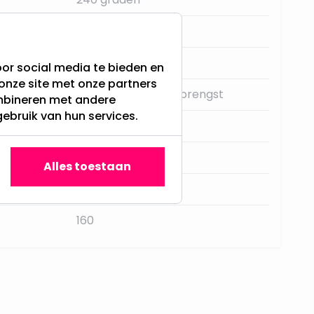
Aluminium
Nee
or social media te bieden en
onze site met onze partners
Verhoogde lichtopbrengst
ombineren met andere
gebruik van hun services.
Enkel Armatuur
2,6
Alles toestaan
4
160