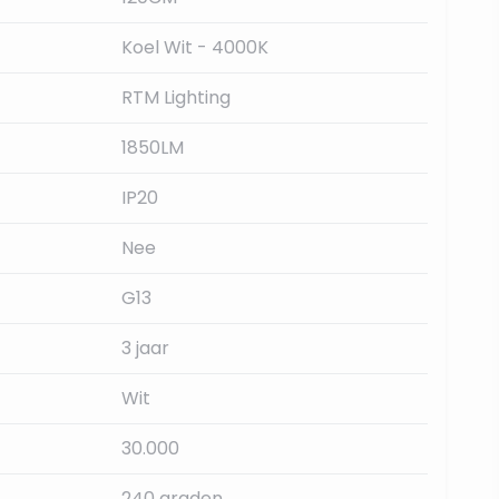
Koel Wit - 4000K
RTM Lighting
1850LM
IP20
Nee
G13
3 jaar
Wit
30.000
240 graden