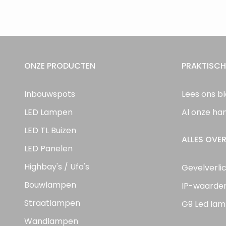
ONZE PRODUCTEN
PRAKTISCH
Inbouwspots
Lees ons b
LED Lampen
Al onze ha
LED TL Buizen
ALLES OVER
LED Panelen
Highbay's / Ufo's
Gevelverli
Bouwlampen
IP-waarde
Straatlampen
G9 Led lam
Wandlampen