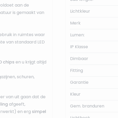
voldoet aan de
Lichtkleur
matuur is gemaakt van
Merk
ebruik in ruimtes waar
Lumen:
te van standaard LED
IP Klasse
Dimbaar
 chips
en u krijgt altijd
Fitting
azijnen, schuren,
Garantie
Kleur
er van uit gaan dat de
ling
afgeeft,
Gem. branduren
verwerkt) en erg
simpel
Lichthoek