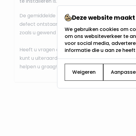
te installeren
is.
De gemiddelde levensduur is 30.000 uur. Mocht 
Deze website maakt 
defect ontstaan dan kan de led buis gemakkelij
We gebruiken cookies om con
zoals u gewend bent van standaard led armatuur
om ons websiteverkeer te an
voor social media, adverter
Heeft u vragen over de toepassingen of installati
informatie die u aan ze heef
kunt u uiteraard altijd contact opnemen met onze
helpen u graag!
Weigeren
Aanpasse