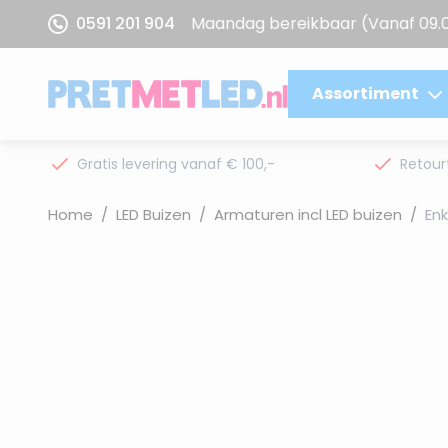
Ga naar de inhoud
0591 201 904
Maandag bereikbaar
(Vanaf 09.
Assortiment
Gratis levering vanaf € 100,-
Retour
Home
/
LED Buizen
/
Armaturen incl LED buizen
/
Enk