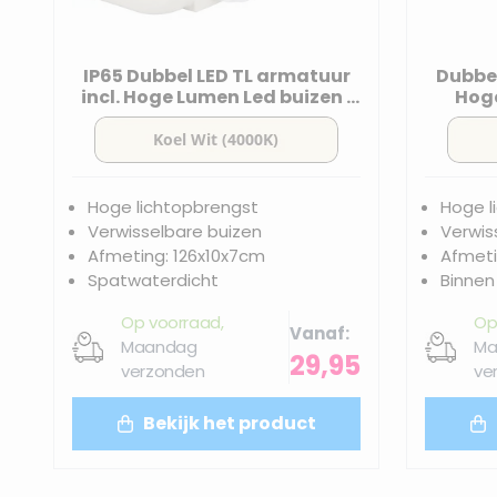
IP65 Dubbel LED TL armatuur
Dubbel
incl. Hoge Lumen Led buizen |
Hoge
120cm - 4000K
Hoge lichtopbrengst
Hoge l
Verwisselbare buizen
Verwis
Afmeting: 126x10x7cm
Afmeti
Spatwaterdicht
Binnen
Op voorraad,
Op
Vanaf
Maandag
Ma
29,95
verzonden
ve
Bekijk het product