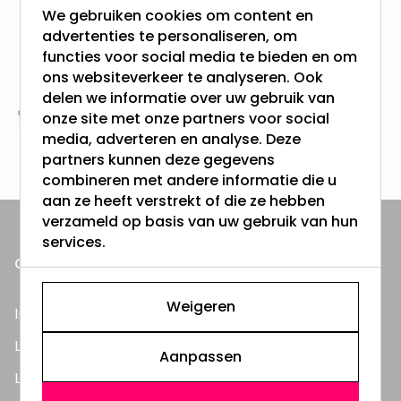
We gebruiken cookies om content en
advertenties te personaliseren, om
Gratis verzending + snel geleverd
functies voor social media te bieden en om
Vanaf EUR100,- naar NL & BE
& 100 dagen recht op retour
ons websiteverkeer te analyseren. Ook
delen we informatie over uw gebruik van
onze site met onze partners voor social
Altijd uit eigen voorraad
media, adverteren en analyse. Deze
3000m2 - 60.000+ Producten
partners kunnen deze gegevens
combineren met andere informatie die u
aan ze heeft verstrekt of die ze hebben
verzameld op basis van uw gebruik van hun
services.
ONZE PRODUCTEN
Weigeren
Inbouwspots
LED Lampen
Aanpassen
LED TL Buizen