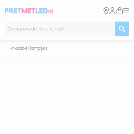
Ga naar de inhoud
Doorzoek de hele winkel
Prikkabel lampjes