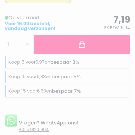
7,19
Op voorraad
Voor 16.00 besteld,
EX BTW
5,94
vandaag verzonden!
Koop 5 voor
6,97
en
bespaar
3
%
Koop 10 voor
6,83
en
bespaar
5
%
Koop 15 voor
6,69
en
bespaar
7
%
Vragen? WhatsApp ons!
+31 5 91201904