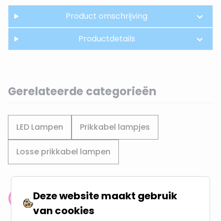
Product omschrijving
Productdetails
Gerelateerde categorieën
LED Lampen
Prikkabel lampjes
Losse prikkabel lampen
Deze website maakt gebruik
Klantenbeoordeling: 9.4/10
van cookies
meer dan 100.000 klanten gingen u voor