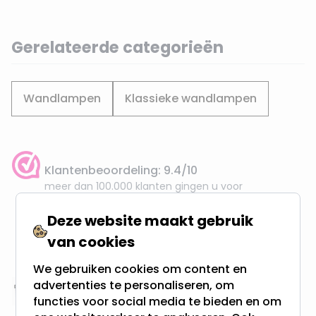
Gerelateerde categorieën
Wandlampen
Klassieke wandlampen
Klantenbeoordeling: 9.4/10
meer dan 100.000 klanten gingen u voor
Deze website maakt gebruik
Gratis verzending + snel geleverd
van cookies
Vanaf EUR100,- naar NL & BE
& 100 dagen recht op retour
We gebruiken cookies om content en
advertenties te personaliseren, om
Altijd uit eigen voorraad
functies voor social media te bieden en om
3000m2 - 60.000+ Producten