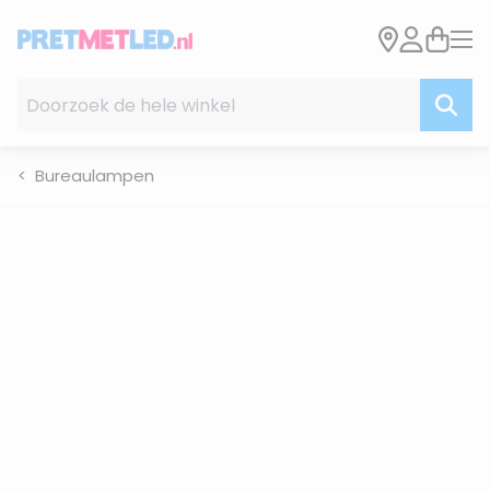
Ga naar de inhoud
Doorzoek de hele winkel
Bureaulampen