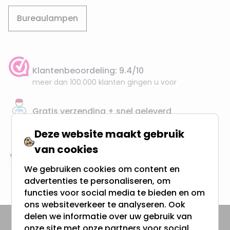
Bureaulampen
Klantenbeoordeling: 9.4/10
meer dan 100.000 klanten gingen u voor
Gratis verzending + snel geleverd
Vanaf EUR100,- naar NL & BE
Deze website maakt gebruik
& 100 dagen recht op retour
van cookies
Altijd uit eigen voorraad
We gebruiken cookies om content en
3000m2 - 60.000+ Producten
advertenties te personaliseren, om
functies voor social media te bieden en om
ons websiteverkeer te analyseren. Ook
delen we informatie over uw gebruik van
onze site met onze partners voor social