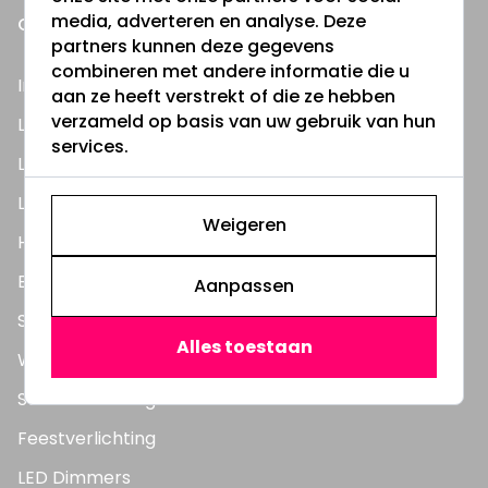
media, adverteren en analyse. Deze
ONZE PRODUCTEN
partners kunnen deze gegevens
combineren met andere informatie die u
Inbouwspots
aan ze heeft verstrekt of die ze hebben
verzameld op basis van uw gebruik van hun
LED Lampen
services.
LED TL Buizen
LED Panelen
Weigeren
Highbay's / Ufo's
Bouwlampen
Aanpassen
Straatlampen
Alles toestaan
Wandlampen
Solar verlichting
Feestverlichting
LED Dimmers