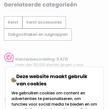
Gerelateerde categorieën
Kerst
Kerst accessoires
Dakgoothaken en zuignappen
Klantenbeoordeling: 9.4/10
meer dan 100.000 klanten gingen u voor
Deze website maakt gebruik
Gratis verzending + snel geleverd
van cookies
Vanaf EUR100,- naar NL & BE
& 100 dagen recht op retour
We gebruiken cookies om content en
advertenties te personaliseren, om
Altijd uit eigen voorraad
functies voor social media te bieden en om
3000m2 - 60.000+ Producten