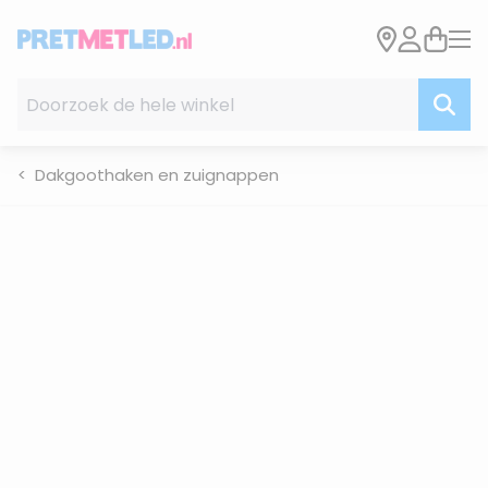
Ga naar de inhoud
Doorzoek de hele winkel
Dakgoothaken en zuignappen