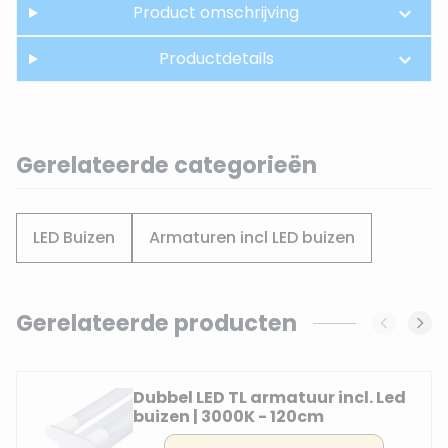
Product omschrijving
Productdetails
Gerelateerde categorieën
LED Buizen
Armaturen incl LED buizen
Gerelateerde producten
Navigating through the elements of the carousel is possi
Press to skip carousel
Dubbel LED TL armatuur incl. Led
buizen | 3000K - 120cm