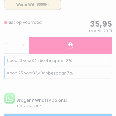
35,95
Niet op voorraad
EX BTW
29,71
Koop 10 voor
34,75
en
bespaar
3
%
Koop 25 voor
33,49
en
bespaar
7
%
Vragen? WhatsApp ons!
+31 5 91201904