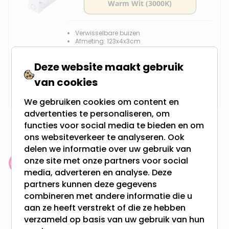
Verwisselbare buizen
Afmeting: 123x4x3cm
Binnen gebruik
Deze website maakt gebruik
Vanaf
van cookies
Op voorraad,
18,75
Vandaag verzonden
We gebruiken cookies om content en
advertenties te personaliseren, om
functies voor social media te bieden en om
ons websiteverkeer te analyseren. Ook
delen we informatie over uw gebruik van
onze site met onze partners voor social
Klantenbeoordeling: 9.4/10
media, adverteren en analyse. Deze
meer dan 100.000 klanten gingen u voor
partners kunnen deze gegevens
combineren met andere informatie die u
Gratis verzending + snel geleverd
aan ze heeft verstrekt of die ze hebben
verzameld op basis van uw gebruik van hun
Vanaf EUR100,- naar NL & BE