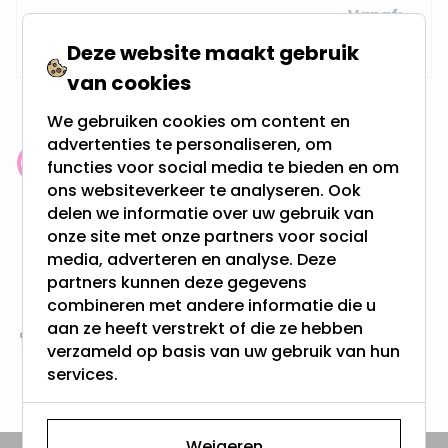
Vanaf
Op voorraad,
42,49
Maandag verzonden
Deze website maakt gebruik
van cookies
We gebruiken cookies om content en
advertenties te personaliseren, om
functies voor social media te bieden en om
Klantenbeoordeling: 9.4/10
ons websiteverkeer te analyseren. Ook
meer dan 100.000 klanten gingen u voor
delen we informatie over uw gebruik van
onze site met onze partners voor social
Gratis verzending + snel geleverd
media, adverteren en analyse. Deze
Vanaf EUR100,- naar NL & BE
partners kunnen deze gegevens
& 100 dagen recht op retour
combineren met andere informatie die u
aan ze heeft verstrekt of die ze hebben
Altijd uit eigen voorraad
verzameld op basis van uw gebruik van hun
3000m2 - 60.000+ Producten
services.
Weigeren