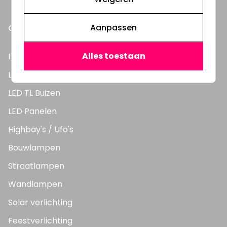
Aanpassen
ONZE PRODUCTEN
Alles toestaan
Inbouwspots
LED Lampen
LED TL Buizen
LED Panelen
Highbay's / Ufo's
Bouwlampen
Straatlampen
Wandlampen
Solar verlichting
Feestverlichting