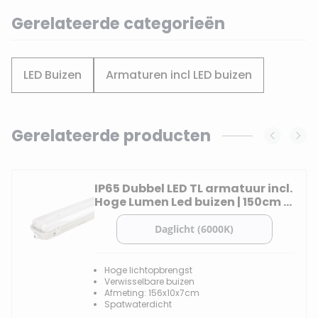
Gerelateerde categorieën
LED Buizen
Armaturen incl LED buizen
Gerelateerde producten
Navigating through the elements of the carousel is possi
Press to skip carousel
IP65 Dubbel LED TL armatuur incl.
Hoge Lumen Led buizen | 150cm -
6000K
Hoge lichtopbrengst
Verwisselbare buizen
Afmeting: 156x10x7cm
Spatwaterdicht