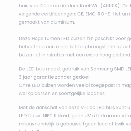
buis
van 120cm in de kleur
Koel Wit (4000K).
De 
volgende certificeringen:
CE
,
EMC
,
ROHS
. Het ar
gemaakt van aluminium.
Deze Hoge Lumen LED buizen zijn geschikt voor g
behoefte is aan
meer lichtropbrengst
ten opzich
buizen, of in ruimtes met een
extra hoog plafond.
De LED buis maakt gebruik van
Samsung SMD LED
3 jaar garantie zonder gedoe!
Onze LED buizen worden veelal toegepast in mag
werkplaatsen en soortgelijke locaties.
Met de aanschaf van deze V-Tac LED buis kunt u 
LED tl buis
NIET flikkert
, geen
UV of Infrarood stra
milieuvriendelijk is gebouwd (geen lood of kwik 