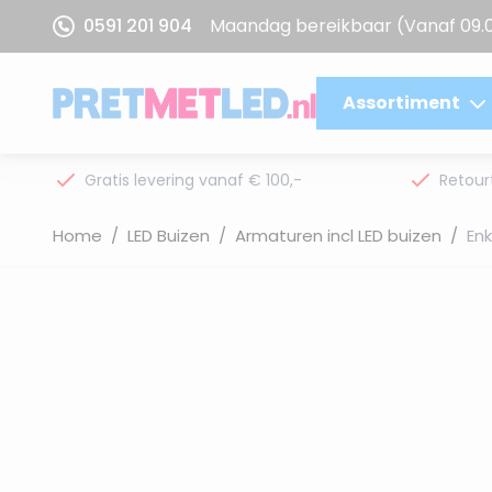
Ga naar de inhoud
0591 201 904
Maandag bereikbaar
(Vanaf 09.
Assortiment
Gratis levering vanaf € 100,-
Retour
Home
/
LED Buizen
/
Armaturen incl LED buizen
/
Enk