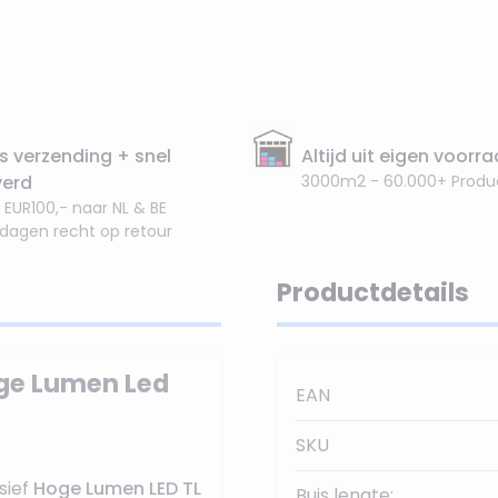
s verzending + snel
Altijd uit eigen voorr
verd
3000m2 - 60.000+ Produ
 EUR100,- naar NL & BE
 dagen recht op retour
Productdetails
oge Lumen Led
EAN
SKU
sief
Hoge Lumen
LED TL
Buis lengte: