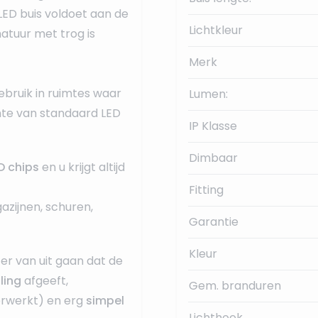
LED buis voldoet aan de
Lichtkleur
matuur met trog is
Merk
ebruik in ruimtes waar
Lumen:
te van standaard LED
IP Klasse
Dimbaar
 chips
en u krijgt altijd
Fitting
azijnen, schuren,
Garantie
Kleur
er van uit gaan dat de
ling
afgeeft,
Gem. branduren
verwerkt) en erg
simpel
Lichthoek