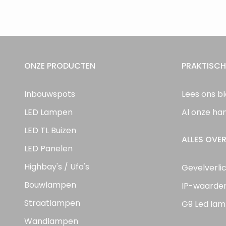
ONZE PRODUCTEN
PRAKTISCH
Inbouwspots
Lees ons b
LED Lampen
Al onze ha
LED TL Buizen
ALLES OVER
LED Panelen
Highbay's / Ufo's
Gevelverli
Bouwlampen
IP-waarde
Straatlampen
G9 Led lam
Wandlampen