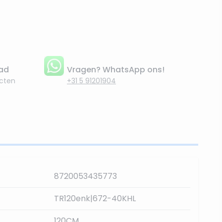
aad
Vragen? WhatsApp ons!
cten
+31 5 91201904
8720053435773
TR120enk|672-40KHL
120CM