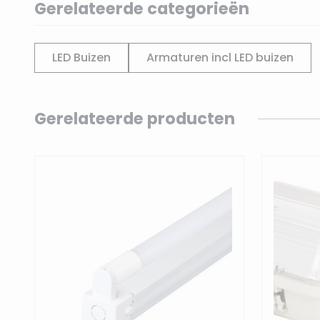
Gerelateerde categorieën
LED Buizen
Armaturen incl LED buizen
Navigating through the elements of the carousel is p
Press to skip carousel
Gerelateerde producten