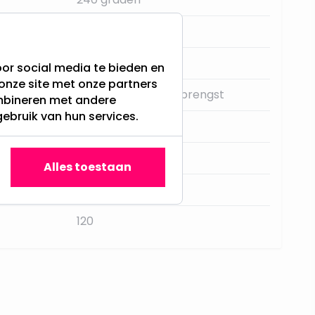
Aluminium
Nee
or social media te bieden en
onze site met onze partners
Verhoogde lichtopbrengst
ombineren met andere
gebruik van hun services.
Enkel Armatuur
6,8
Alles toestaan
12
120