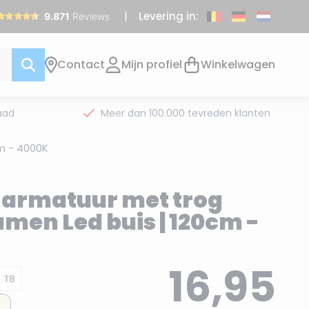
Levering in:
Contact
Mijn profiel
Winkelwagen
aad
Meer dan 100.000 tevreden klanten
cm - 4000K
L armatuur met trog
umen Led buis | 120cm -
16,95