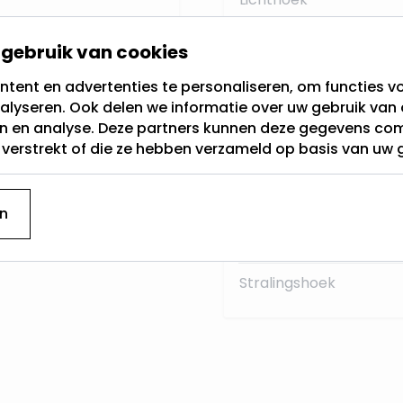
Materiaal:
er onverhoopt een
gebruik van cookies
k vervangen worden,
Sensor
tent en advertenties te personaliseren, om functies vo
 met trog.
alyseren. Ook delen we informatie over uw gebruik van 
Type
en en analyse. Deze partners kunnen deze gegevens c
e van de LED buis, dan
t verstrekt of die ze hebben verzameld op basis van uw 
Type armatuur
 klantenservice, wij
Hoogte
n
Breedte
Stralingshoek