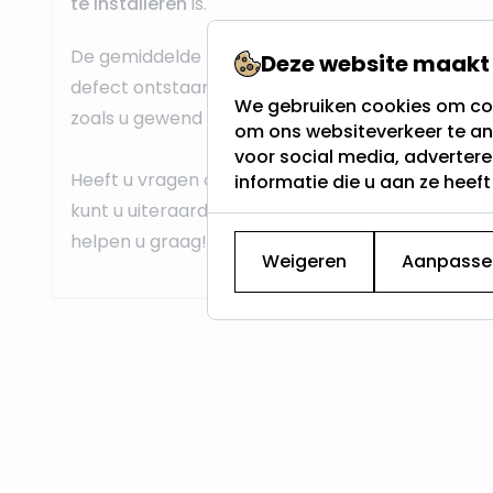
te installeren
is.
De gemiddelde levensduur is 30.000 uur. Mocht 
Deze website maakt 
defect ontstaan dan kan de led buis gemakkelij
We gebruiken cookies om con
zoals u gewend bent van standaard led armatuur
om ons websiteverkeer te an
voor social media, adverter
Heeft u vragen over de toepassingen of installati
informatie die u aan ze heef
kunt u uiteraard altijd contact opnemen met onze
helpen u graag!
Weigeren
Aanpasse