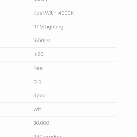
Koel Wit - 4000K
RTM Lighting
1850LM
IP20
Nee
G13
3 jaar
Wit
30.000
240 graden