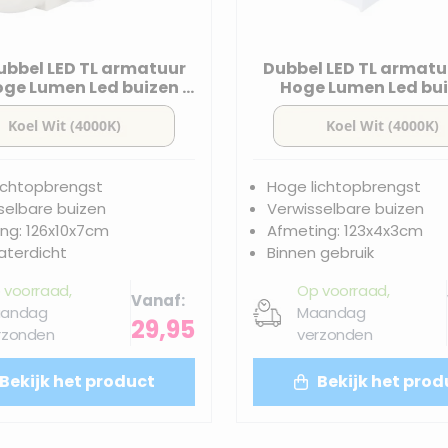
ubbel LED TL armatuur
Dubbel LED TL armatuu
Hoge Lumen Led buizen |
Hoge Lumen Led bui
120cm - 4000K
120cm - 4000K
ichtopbrengst
Hoge lichtopbrengst
selbare buizen
Verwisselbare buizen
ng: 126x10x7cm
Afmeting: 123x4x3cm
terdicht
Binnen gebruik
 voorraad,
Op voorraad,
Vanaf
andag
Maandag
29,95
rzonden
verzonden
Bekijk het product
Bekijk het prod