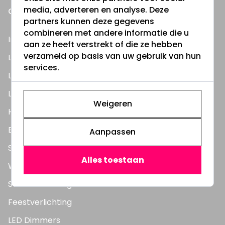
media, adverteren en analyse. Deze
ONZE PRODUCTEN
partners kunnen deze gegevens
combineren met andere informatie die u
Inbouwspots
aan ze heeft verstrekt of die ze hebben
verzameld op basis van uw gebruik van hun
LED Lampen
services.
LED TL Buizen
LED Panelen
Weigeren
Highbay's / Ufo's
Bouwlampen
Aanpassen
Straatlampen
Alles toestaan
Wandlampen
Solar verlichting
Feestverlichting
LED Dimmers