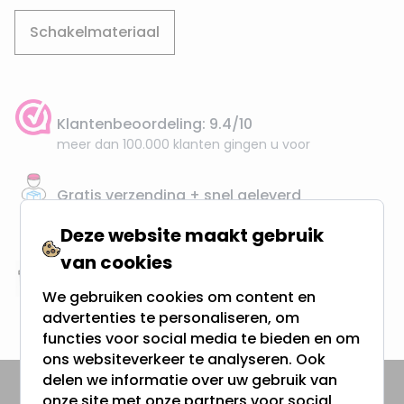
Schakelmateriaal
Klantenbeoordeling: 9.4/10
meer dan 100.000 klanten gingen u voor
Gratis verzending + snel geleverd
Vanaf EUR100,- naar NL & BE
Deze website maakt gebruik
& 100 dagen recht op retour
van cookies
Altijd uit eigen voorraad
We gebruiken cookies om content en
3000m2 - 60.000+ Producten
advertenties te personaliseren, om
functies voor social media te bieden en om
ons websiteverkeer te analyseren. Ook
delen we informatie over uw gebruik van
onze site met onze partners voor social