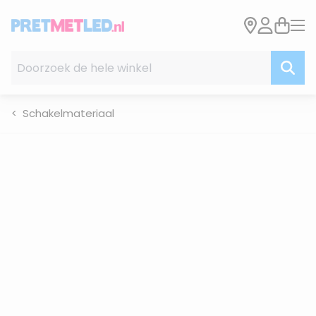
Ga naar de inhoud
Doorzoek de hele winkel
Schakelmateriaal