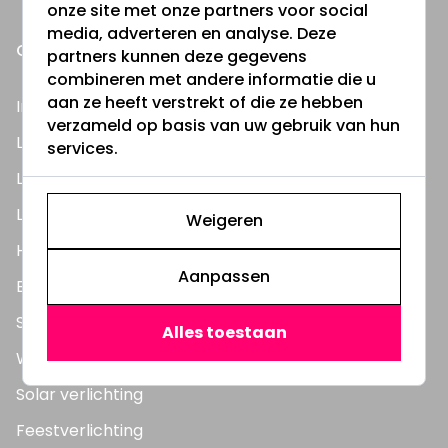
onze site met onze partners voor social
media, adverteren en analyse. Deze
ONZE PRODUCTEN
partners kunnen deze gegevens
combineren met andere informatie die u
aan ze heeft verstrekt of die ze hebben
Inbouwspots
verzameld op basis van uw gebruik van hun
LED Lampen
services.
LED TL Buizen
LED Panelen
Weigeren
Highbay's / Ufo's
Aanpassen
Bouwlampen
Straatlampen
Alles toestaan
Wandlampen
Solar verlichting
Feestverlichting