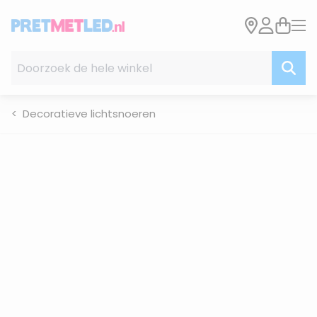
Ga naar de inhoud
Doorzoek de hele winkel
Decoratieve lichtsnoeren