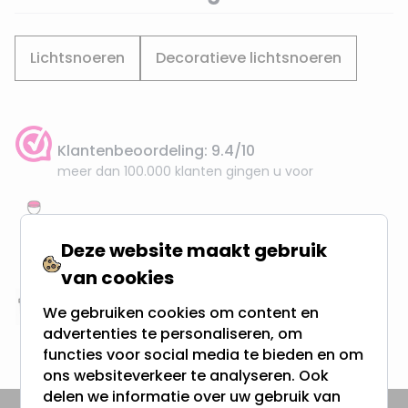
Lichtsnoeren
Decoratieve lichtsnoeren
Klantenbeoordeling: 9.4/10
meer dan 100.000 klanten gingen u voor
Gratis verzending + snel geleverd
Vanaf EUR100,- naar NL & BE
Deze website maakt gebruik
& 100 dagen recht op retour
van cookies
We gebruiken cookies om content en
Altijd uit eigen voorraad
advertenties te personaliseren, om
3000m2 - 60.000+ Producten
functies voor social media te bieden en om
ons websiteverkeer te analyseren. Ook
delen we informatie over uw gebruik van