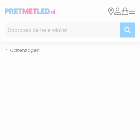
Ga naar de inhoud
Doorzoek de hele winkel
Gatenzagen