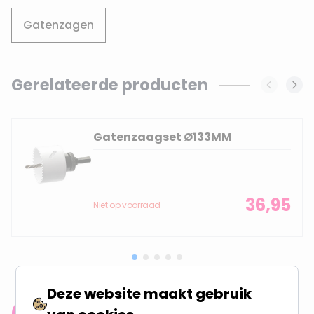
Gatenzagen
Gerelateerde producten
Navigating through the elements of the carousel is possi
Press to skip carousel
Gatenzaagset Ø133MM
36,95
Niet op voorraad
Deze website maakt gebruik