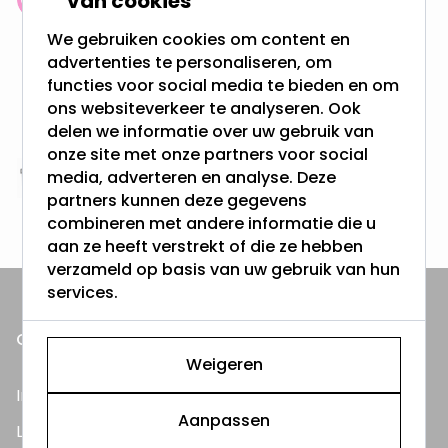
van cookies
Klantenbeoordeling: 9.4/10
meer dan 100.000 klanten gingen u voor
We gebruiken cookies om content en
advertenties te personaliseren, om
functies voor social media te bieden en om
Gratis verzending + snel geleverd
ons websiteverkeer te analyseren. Ook
Vanaf EUR100,- naar NL & BE
& 100 dagen recht op retour
delen we informatie over uw gebruik van
onze site met onze partners voor social
media, adverteren en analyse. Deze
Altijd uit eigen voorraad
partners kunnen deze gegevens
3000m2 - 60.000+ Producten
combineren met andere informatie die u
aan ze heeft verstrekt of die ze hebben
verzameld op basis van uw gebruik van hun
services.
ONZE PRODUCTEN
Weigeren
Inbouwspots
Aanpassen
LED Lampen