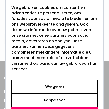
meer dan 100.000 klanten gingen u voor
We gebruiken cookies om content en
advertenties te personaliseren, om
Gratis verzending + snel geleverd
functies voor social media te bieden en om
Vanaf EUR100,- naar NL & BE
ons websiteverkeer te analyseren. Ook
& 100 dagen recht op retour
delen we informatie over uw gebruik van
onze site met onze partners voor social
Altijd uit eigen voorraad
media, adverteren en analyse. Deze
3000m2 - 60.000+ Producten
partners kunnen deze gegevens
combineren met andere informatie die u
aan ze heeft verstrekt of die ze hebben
verzameld op basis van uw gebruik van hun
services.
ONZE PRODUCTEN
Weigeren
Inbouwspots
Aanpassen
LED Lampen