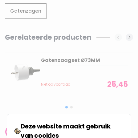
Gatenzagen
Gerelateerde producten
Navigating through the elements of the carousel is possi
Press to skip carousel
Gatenzaagset Ø73MM
25,45
Niet op voorraad
Deze website maakt gebruik
Klantenbeoordeling: 9.4/10
van cookies