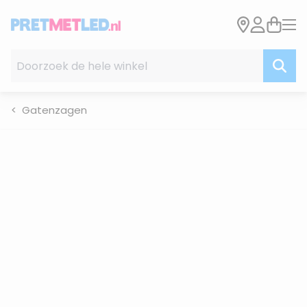
Ga naar de inhoud
Doorzoek de hele winkel
Gatenzagen