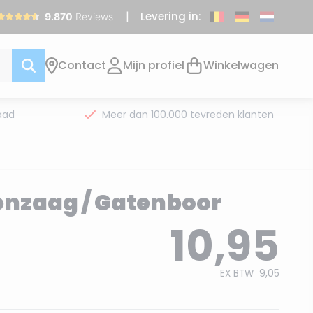
Levering in:
Contact
Mijn profiel
Winkelwagen
aad
Meer dan 100.000 tevreden klanten
nzaag / Gatenboor
10,95
EX BTW
9,05