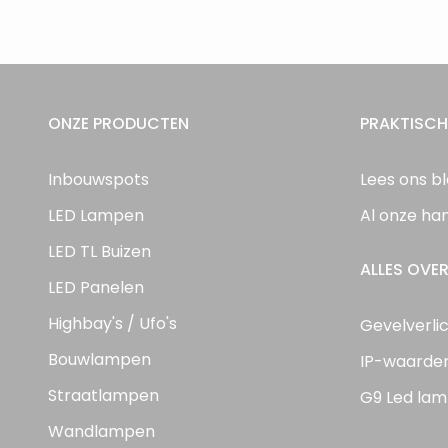
ONZE PRODUCTEN
PRAKTISCH
Inbouwspots
Lees ons b
LED Lampen
Al onze ha
LED TL Buizen
ALLES OVER
LED Panelen
Highbay's / Ufo's
Gevelverli
Bouwlampen
IP-waarde
Straatlampen
G9 Led lam
Wandlampen