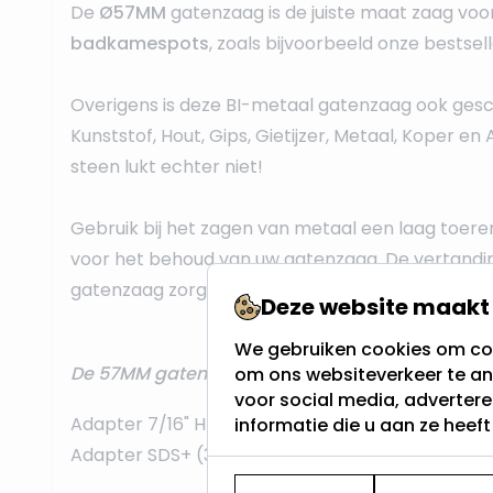
De
Ø57MM
gatenzaag is de juiste maat zaag voo
badkamespots
, zoals bijvoorbeeld onze bestsel
Overigens is deze BI-metaal gatenzaag ook gesc
Kunststof, Hout, Gips, Gietijzer, Metaal, Koper en
steen lukt echter niet!
Gebruik bij het zagen van metaal een laag toerent
voor het behoud van uw gatenzaag. De vertandi
gatenzaag zorgt voor een snelle spaanafvoer.
Deze website maakt 
We gebruiken cookies om con
De 57MM gatenzaag is te combineren met de v
om ons websiteverkeer te an
voor social media, adverter
Adapter 7/16" HEX 10 mm (32-200 mm)
informatie die u aan ze heef
Adapter SDS+ (32-200mm)