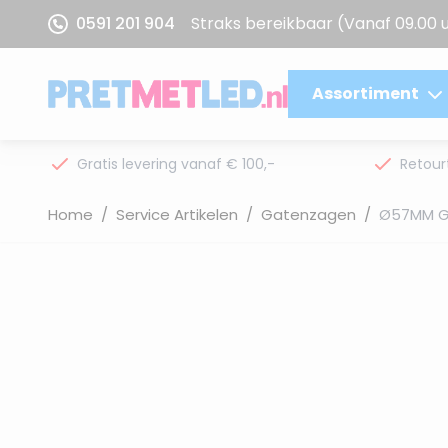
Ga naar de inhoud
0591 201 904
Straks bereikbaar
(Vanaf 09.00 
Assortiment
Gratis levering vanaf € 100,-
Retour
Home
/
Service Artikelen
/
Gatenzagen
/
Ø57MM G