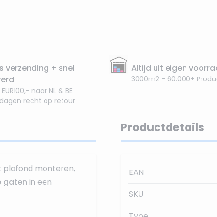
s verzending + snel
Altijd uit eigen voorr
verd
3000m2 - 60.000+ Produ
 EUR100,- naar NL & BE
 dagen recht op retour
Productdetails
et plafond monteren,
EAN
e gaten
in een
SKU
Type