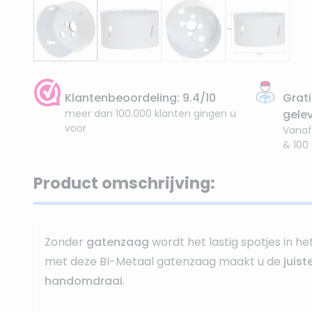
Klantenbeoordeling: 9.4/10
Grati
meer dan 100.000 klanten gingen u
gele
voor
Vanaf
& 100
Product omschrijving:
Zonder
gatenzaag
wordt het lastig spotjes in h
met deze BI-Metaal gatenzaag maakt u de
juist
handomdraai
.