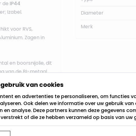
r de
IP44
ler;
Izabel
.
Diameter
Merk
hikt voor RVS,
 Aluminium.
Zagen in
al en boorsnijolie, dit
ng van de BI-metaal
gebruik van cookies
tent en advertenties te personaliseren, om functies vo
olgende adaptoren:
alyseren. Ook delen we informatie over uw gebruik van 
en en analyse. Deze partners kunnen deze gegevens c
t verstrekt of die ze hebben verzameld op basis van uw 