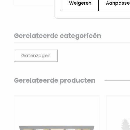
Weigeren
Aanpasse
Gerelateerde categorieën
Gatenzagen
Navigating through the elements of the carousel is p
Press to skip carousel
Gerelateerde producten