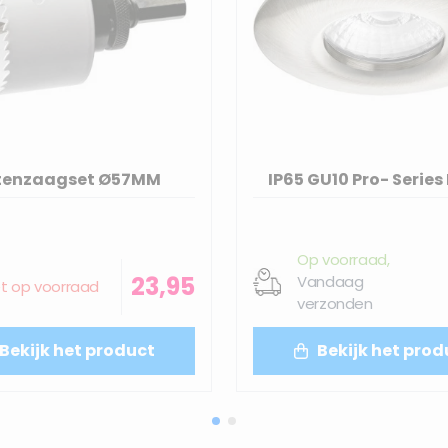
tenzaagset Ø57MM
IP65 GU10 Pro- Series
Op voorraad,
23,95
Vandaag
et op voorraad
verzonden
Bekijk het product
Bekijk het prod