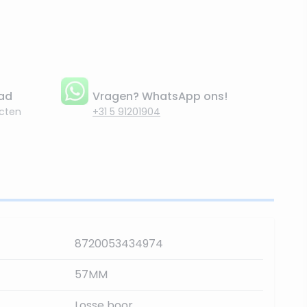
aad
Vragen? WhatsApp ons!
cten
+31 5 91201904
8720053434974
57MM
Losse boor