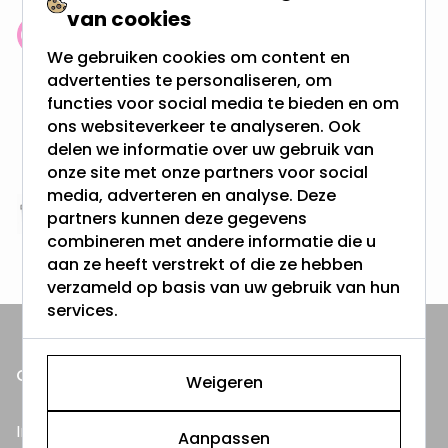
van cookies
Klantenbeoordeling: 9.4/10
We gebruiken cookies om content en
meer dan 100.000 klanten gingen u voor
advertenties te personaliseren, om
functies voor social media te bieden en om
Gratis verzending + snel geleverd
ons websiteverkeer te analyseren. Ook
Vanaf EUR100,- naar NL & BE
delen we informatie over uw gebruik van
& 100 dagen recht op retour
onze site met onze partners voor social
media, adverteren en analyse. Deze
partners kunnen deze gegevens
Altijd uit eigen voorraad
combineren met andere informatie die u
3000m2 - 60.000+ Producten
aan ze heeft verstrekt of die ze hebben
verzameld op basis van uw gebruik van hun
services.
ONZE PRODUCTEN
Weigeren
Inbouwspots
Aanpassen