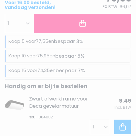
Voor 16.00 besteld,
EX BTW
66,07
vandaag verzonden!
Koop 5 voor
77,55
en
bespaar
3
%
Koop 10 voor
75,95
en
bespaar
5
%
Koop 15 voor
74,35
en
bespaar
7
%
Handig om er bij te bestellen
Zwart afwerkframe voor
9.49
Deca gevelarmatuur
Incl. BTW
sku: 1004082