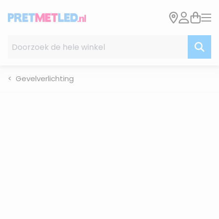
Ga naar de inhoud
Doorzoek de hele winkel
Gevelverlichting