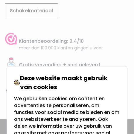
Schakelmateriaal
Klantenbeoordeling: 9.4/10
meer dan 100.000 klanten gingen u voor
Gratis verzending + snel geleverd
Vanaf EUR100,- naar NL & BE
Deze website maakt gebruik
& 100 dagen recht op retour
van cookies
Altijd uit eigen voorraad
We gebruiken cookies om content en
3000m2 - 60.000+ Producten
advertenties te personaliseren, om
functies voor social media te bieden en om
ons websiteverkeer te analyseren. Ook
delen we informatie over uw gebruik van
onze site met onze partners voor social