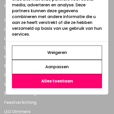
media, adverteren en analyse. Deze
ONZE PRODUCTEN
partners kunnen deze gegevens
combineren met andere informatie die u
Inbouwspots
aan ze heeft verstrekt of die ze hebben
verzameld op basis van uw gebruik van hun
LED Lampen
services.
LED TL Buizen
LED Panelen
Weigeren
Highbay's / Ufo's
Bouwlampen
Aanpassen
Straatlampen
Alles toestaan
Wandlampen
Solar verlichting
Feestverlichting
LED Dimmers