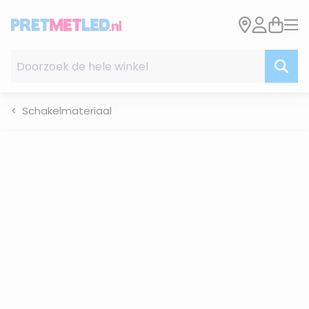
Ga naar de inhoud
Doorzoek de hele winkel
Schakelmateriaal