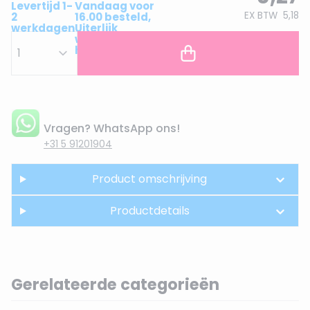
Levertijd 1-
Vandaag voor
EX BTW
5,18
2
16.00 besteld,
werkdagen
Uiterlijk
woensdag in
huis!
Vragen? WhatsApp ons!
+31 5 91201904
Product omschrijving
Productdetails
Gerelateerde categorieën