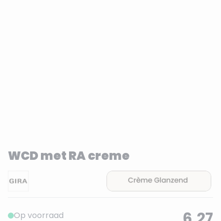
WCD met RA creme
6,27
Op voorraad