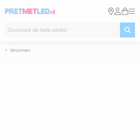
Ga naar de inhoud
Doorzoek de hele winkel
Gnomen