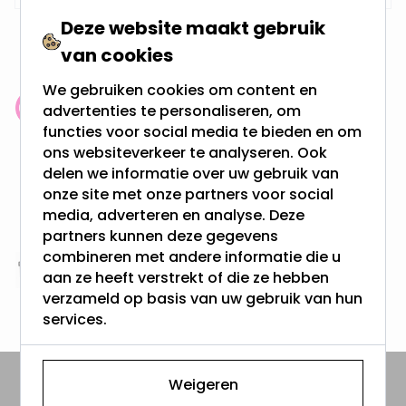
Deze website maakt gebruik
van cookies
We gebruiken cookies om content en
advertenties te personaliseren, om
Klantenbeoordeling: 9.4/10
functies voor social media te bieden en om
meer dan 100.000 klanten gingen u voor
ons websiteverkeer te analyseren. Ook
delen we informatie over uw gebruik van
Gratis verzending + snel geleverd
onze site met onze partners voor social
Vanaf EUR100,- naar NL & BE
media, adverteren en analyse. Deze
& 100 dagen recht op retour
partners kunnen deze gegevens
combineren met andere informatie die u
Altijd uit eigen voorraad
aan ze heeft verstrekt of die ze hebben
verzameld op basis van uw gebruik van hun
3000m2 - 60.000+ Producten
services.
Weigeren