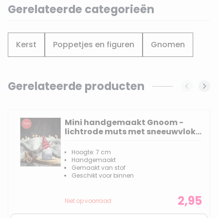
Gerelateerde categorieën
Kerst
Poppetjes en figuren
Gnomen
Gerelateerde producten
Navigating through the elements of the carousel is possi
Press to skip carousel
Mini handgemaakt Gnoom -
lichtrode muts met sneeuwvlok -
7(11)cm
Hoogte: 7 cm
Handgemaakt
Gemaakt van stof
Geschikt voor binnen
2,95
Niet op voorraad