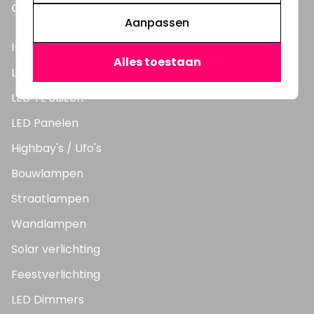
ONZE PRODUCTEN
Aanpassen
Inbouwspots
Alles toestaan
LED Lampen
LED TL Buizen
LED Panelen
Highbay's / Ufo's
Bouwlampen
Straatlampen
Wandlampen
Solar verlichting
Feestverlichting
LED Dimmers