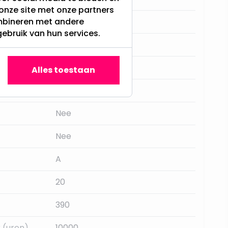
onze site met onze partners
ombineren met andere
Guirlandes
gebruik van hun services.
20
Nee
Alles toestaan
Warm Wit
Nee
Nee
A
20
390
 (uren)
10000