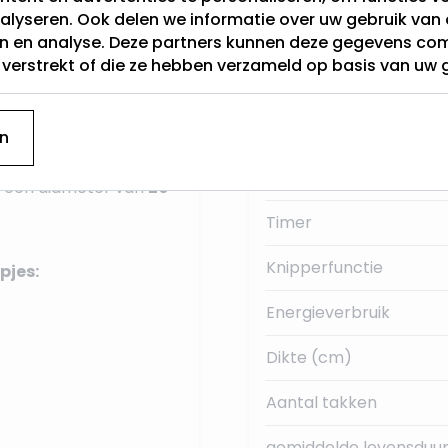
alyseren. Ook delen we informatie over uw gebruik van 
jgt de guirlande een
en en analyse. Deze partners kunnen deze gegevens c
Categorie
 aan te doen. De
t verstrekt of die ze hebben verzameld op basis van uw 
nloopsnoer van 5
Hoogte (cm)
Sensor
n
ur, muur of balkon. De
Lichtkleur
ft een diameter van
20
Timer
Knipperfunctie
pjes:
Energieverbruik
Dikte (cm)
Aantal takken
gemiddelde levensduur