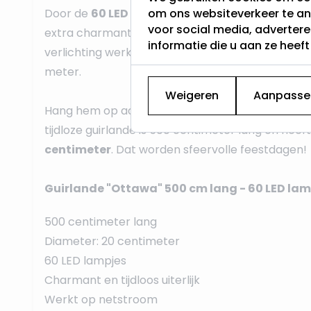
Door de
60 LED lampjes met warm wit licht
om ons websiteverkeer te an
kri
voor social media, adverter
extra charmant uiterlijk. Daar hoef je niets meer
informatie die u aan ze heef
verlichting werkt op
netstroom
en heeft een aa
meter.
Weigeren
Aanpasse
Hang hem op aan de deur, overkapping, hek, schu
tijdloze guirlande is 500 centimeter lang en hee
centimeter
. Dat worden sfeervolle feestdagen!
Guirlande "Ottawa" 500 cm lang - 60 LED lam
500 centimeter lang
Diameter: 20 centimeter
60 LED lampjes
Charmant en tijdloos uiterlijk
Werkt op netstroom