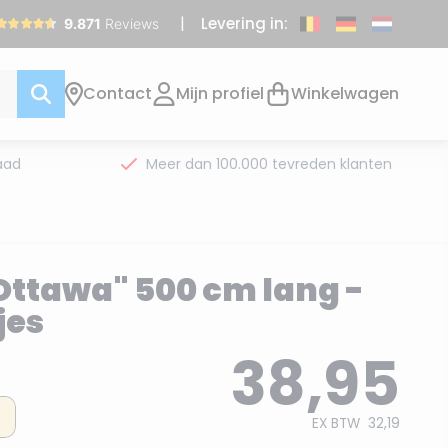
Levering in:
Contact
Mijn profiel
Winkelwagen
aad
Meer dan 100.000 tevreden klanten
Ottawa" 500 cm lang -
jes
38,95
EX BTW
32,19