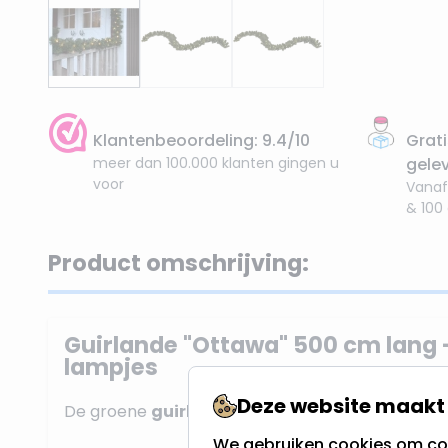
Klantenbeoordeling: 9.4/10
Grati
meer dan 100.000 klanten gingen u
gele
voor
Vanaf
& 100
Product omschrijving:
Guirlande "Ottawa" 500 cm lang 
lampjes
Deze website maakt 
De groene
guirlande
bestaat uit stevige groene 
We gebruiken cookies om con