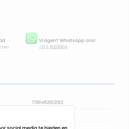
aad
Vragen? WhatsApp ons!
cten
+31 5 91201904
7391482612182
612-18 / 23560
or social media te bieden en
Star Trading