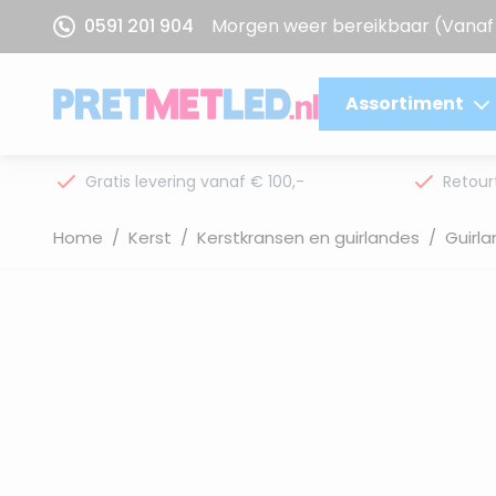
Ga naar de inhoud
0591 201 904
Morgen weer bereikbaar
(Vanaf 
Assortiment
Gratis levering vanaf € 100,-
Retour
Home
/
Kerst
/
Kerstkransen en guirlandes
/
Guirl