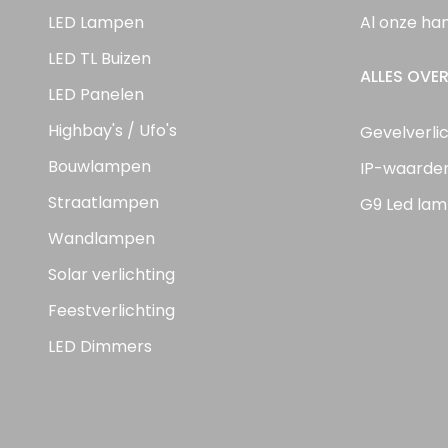
LED Lampen
Al onze ha
LED TL Buizen
ALLES OVER
LED Panelen
Highbay's / Ufo's
Gevelverli
Bouwlampen
IP-waarde
Straatlampen
G9 Led lam
Wandlampen
Solar verlichting
Feestverlichting
LED Dimmers