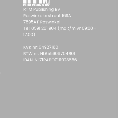
RTM Publishing BV
Roswinkelerstraat 169A
7895AT Roswinkel
Tel: 0591 201 904 (ma t/m vr 09:00 -
17:00)
KVK nr: 64927180
BTW nr: NL855906704B01
IBAN: NL71RABO0111028566
n