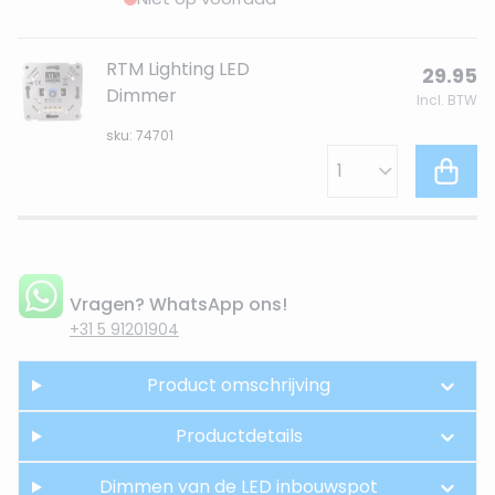
RTM Lighting LED
29.95
Dimmer
Incl. BTW
sku: 74701
Vragen? WhatsApp ons!
+31 5 91201904
Product omschrijving
Productdetails
Dimmen van de LED inbouwspot