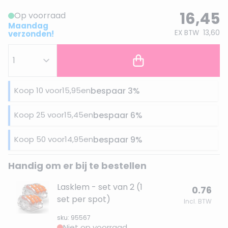
16,45
Op voorraad
Maandag
EX BTW
13,60
verzonden!
Koop 10 voor
15,95
en
bespaar
3
%
Koop 25 voor
15,45
en
bespaar
6
%
Koop 50 voor
14,95
en
bespaar
9
%
Handig om er bij te bestellen
Lasklem - set van 2 (1
0.76
set per spot)
Incl. BTW
sku: 95567
Niet op voorraad