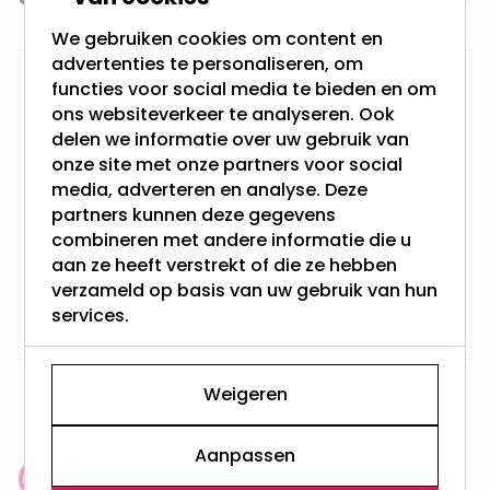
We gebruiken cookies om content en
advertenties te personaliseren, om
LED inbouwspot | Aquila
functies voor social media te bieden en om
ons websiteverkeer te analyseren. Ook
delen we informatie over uw gebruik van
onze site met onze partners voor social
3 Watt - Vervangt 35Watt
media, adverteren en analyse. Deze
Dimbaar en 230Volt
partners kunnen deze gegevens
Inbouwdiepte: 70MM
Boorgat: Vierkant van 80*80MM
combineren met andere informatie die u
Philips LED - GU10
aan ze heeft verstrekt of die ze hebben
verzameld op basis van uw gebruik van hun
Vanaf
Op voorraad,
services.
14,45
Maandag verzonden
Weigeren
Aanpassen
Klantenbeoordeling: 9.4/10