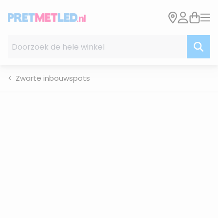
Ga naar de inhoud
Doorzoek de hele winkel
Zwarte inbouwspots