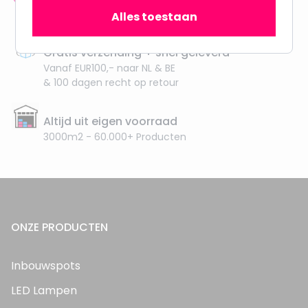
meer dan 100.000 klanten gingen u voor
Alles toestaan
Gratis verzending + snel geleverd
Vanaf EUR100,- naar NL & BE
& 100 dagen recht op retour
Altijd uit eigen voorraad
3000m2 - 60.000+ Producten
ONZE PRODUCTEN
Inbouwspots
LED Lampen