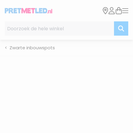
Ga naar de inhoud
Doorzoek de hele winkel
Zwarte inbouwspots