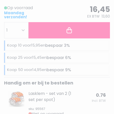
16,45
Op voorraad
Maandag
EX BTW
13,60
verzonden!
Koop 10 voor
15,95
en
bespaar
3
%
Koop 25 voor
15,45
en
bespaar
6
%
Koop 50 voor
14,95
en
bespaar
9
%
Handig om er bij te bestellen
Lasklem - set van 2 (1
0.76
set per spot)
Incl. BTW
sku: 95567
Niet op voorraad