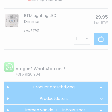
RTM Lighting LED
29.95
Dimmer
Incl. BTW
sku: 74701
Vragen? WhatsApp ons!
+31 5 91201904
Product omschrijving
Productdetails
Dimmen van de LED inbouwspot