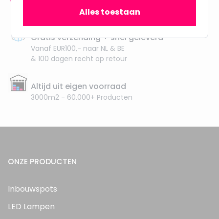
meer dan 100.000 klanten gingen u voor
Alles toestaan
Gratis verzending + snel geleverd
Vanaf EUR100,- naar NL & BE
& 100 dagen recht op retour
Altijd uit eigen voorraad
3000m2 - 60.000+ Producten
ONZE PRODUCTEN
Inbouwspots
LED Lampen