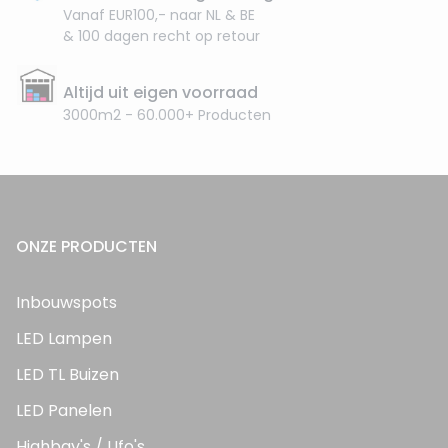
Vanaf EUR100,- naar NL & BE
& 100 dagen recht op retour
Altijd uit eigen voorraad
3000m2 - 60.000+ Producten
ONZE PRODUCTEN
Inbouwspots
LED Lampen
LED TL Buizen
LED Panelen
Highbay's / Ufo's