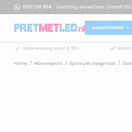
Ga naar de inhoud
0591 201 904
Maandag bereikbaar
(Vanaf 09.
Assortiment
Gratis levering vanaf € 100,-
Retour
Home
/
Inbouwspots
/
Spots per zaagmaat
/
Zaa