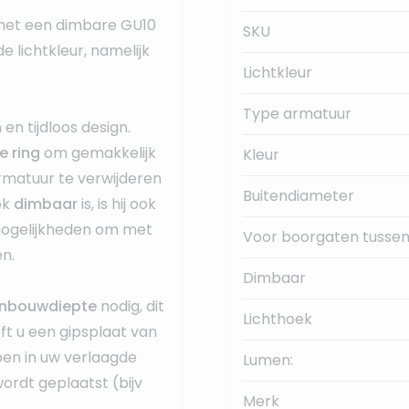
met een dimbare GU10
SKU
de lichtkleur, namelijk
Lichtkleur
Type armatuur
n en tijdloos design.
e ring
om gemakkelijk
Kleur
rmatuur te verwijderen
Buitendiameter
ok
dimbaar
is, is hij ook
mogelijkheden om met
Voor boorgaten tussen
en.
Dimbaar
nbouwdiepte
nodig, dit
Lichthoek
eft u een gipsplaat van
ben in uw verlaagde
Lumen:
wordt geplaatst (bijv
Merk