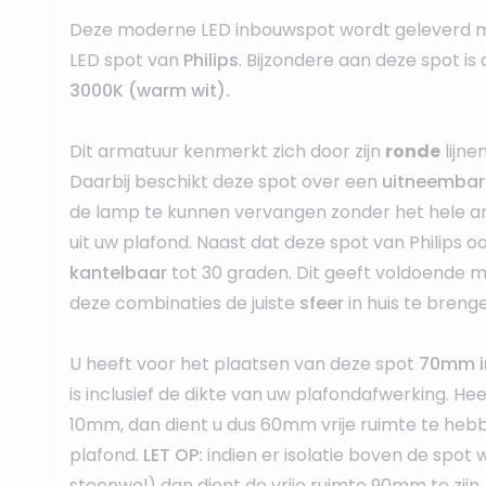
Deze moderne LED inbouwspot wordt geleverd 
LED spot van
Philips
. Bijzondere aan deze spot is 
3000K
(warm wit).
Dit armatuur kenmerkt zich door zijn
ronde
lijne
Daarbij beschikt deze spot over een
uitneembar
de lamp te kunnen vervangen zonder het hele a
uit uw plafond. Naast dat deze spot van Philips o
kantelbaar
tot 30 graden. Dit geeft voldoende 
deze combinaties de juiste
sfeer
in huis te breng
U heeft voor het plaatsen van deze spot
70mm i
is inclusief de dikte van uw plafondafwerking. He
10mm, dan dient u dus 60mm vrije ruimte te heb
plafond.
LET OP:
indien er isolatie boven de spot 
steenwol) dan dient de vrije ruimte 90mm te zijn.