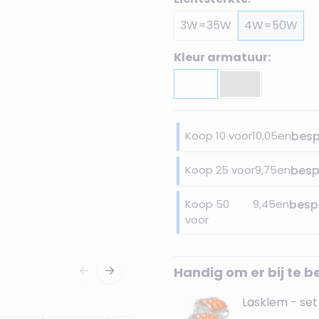
3W=35W
4W=50W
Kleur armatuur:
Koop 10 voor
10,05
en
bes
Koop 25 voor
9,75
en
besp
Koop 50
9,45
en
besp
voor
Handig om er bij te b
Lasklem - set 