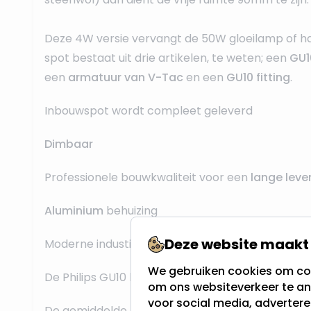
Deze 4W versie vervangt de 50W gloeilamp of h
spot bestaat uit drie artikelen, te weten; een
GU1
een
armatuur van V-Tac
en een
GU10 fitting
.
Inbouwspot wordt compleet geleverd
Dimbaar
Professionele bouwkwaliteit voor een
lange leve
Aluminium
behuizing
Deze website maakt 
Moderne industiële look
We gebruiken cookies om con
De Philips GU10 lichtbron is
vervangbaar
om ons websiteverkeer te an
voor social media, adverter
De gemiddelde levensduur is 15.000 uur. Mocht 