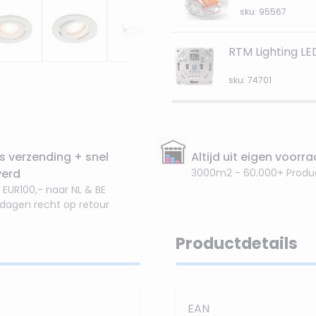
sku: 95567
RTM Lighting L
sku: 74701
s verzending + snel
Altijd uit eigen voorr
verd
3000m2 - 60.000+ Produ
 EUR100,- naar NL & BE
 dagen recht op retour
Productdetails
EAN