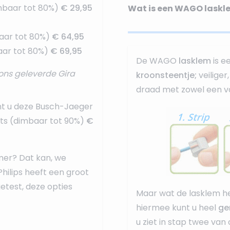
mbaar tot 80%)
€ 29,95
Wat is een WAGO laskl
aar tot 80%)
€ 64,95
ar tot 80%)
€ 69,95
De WAGO
lasklem
is e
ons geleverde Gira
kroonsteentje;
veilige
draad met zowel een va
nt u deze
Busch-Jaeger
ots (dimbaar tot 90%)
€
mer? Dat kan, we
Philips heeft een groot
test, deze opties
Maar wat de lasklem he
hiermee kunt u heel
ge
u ziet in stap twee van