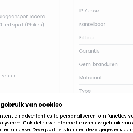
IP Klasse
alogeenspot. Iedere
Kantelbaar
0 led spot (Philips)
,
Fitting
Garantie
Gem. branduren
nsduur
Materiaal:
Type
gebruik van cookies
tent en advertenties te personaliseren, om functies vo
Aansluiten inbouwspot
alyseren. Ook delen we informatie over uw gebruik van 
en en analyse. Deze partners kunnen deze gegevens c
er onverhoopt een