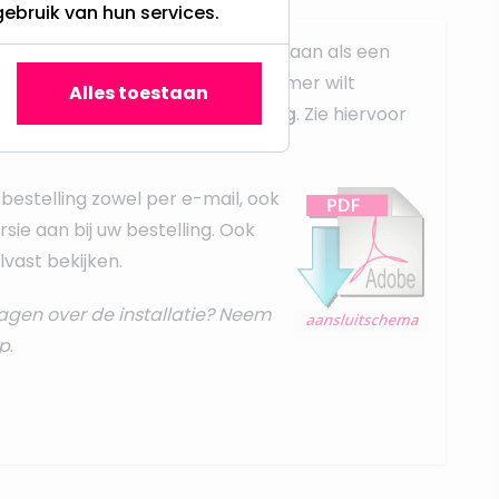
gebruik van hun services.
ampen sluit u op dezelfde manier aan als een
 u meerdere spots achter één dimmer wilt
Alles toestaan
dit middels een
parallel schakeling
. Zie hiervoor
t instructies
.
bestelling zowel per e-mail, ook
rsie aan bij uw bestelling. Ook
vast bekijken.
agen over de installatie? Neem
p
.