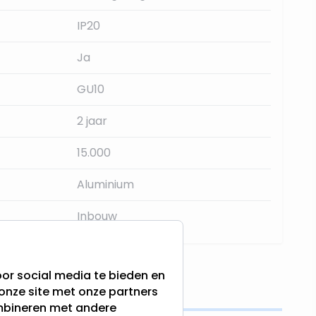
IP20
Ja
GU10
2 jaar
15.000
Aluminium
Inbouw
or social media te bieden en
s
onze site met onze partners
ombineren met andere