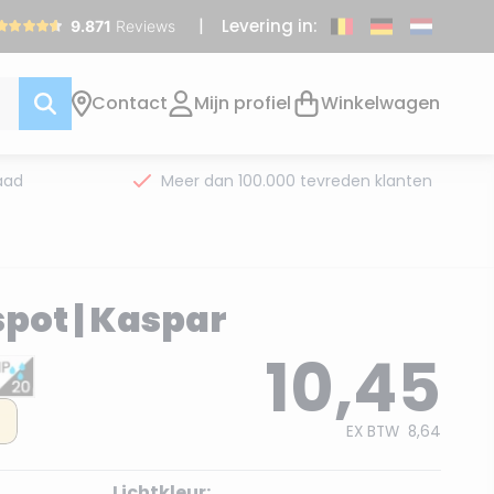
Levering in:
Contact
Mijn profiel
Winkelwagen
aad
Meer dan 100.000 tevreden klanten
pot | Kaspar
10,45
EX BTW
8,64
Lichtkleur: