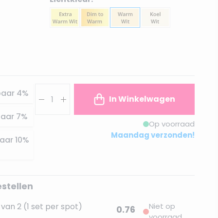
Aantal
paar
4
%
In Winkelwagen
aar
7
%
Op voorraad
Maandag verzonden!
aar
10
%
estellen
van 2 (1 set per spot)
Niet op
0.76
voorraad