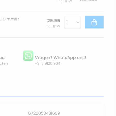
Incl. BTW
ED Dimmer
29.95
Incl. BTW
aad
Vragen? WhatsApp ons!
cten
+31 5 91201904
8720053431669